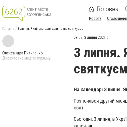
Головна
Робота
Оголошенн
Головна
3 липня. Який сьогодні день та що святкуємо
09:08, 3 липня 2021 р.
3 липня.
Олександра Пилипенко
Директорка медіанапрямку
святкує
На календарі 3 липня. 
Розпочався другий місяць
свят.
Сьогодні, 3 липня, в Укра
календар.