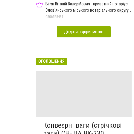
Бігун Віталій Валерійович - приватний нотаріус
Слов'янського міського нотаріального округу
Дон.обл.
0506555431
Додати підприємство
ОГОЛОШЕННЯ
Конвеєрні ваги (стрічкові
ваги) СВЕДА ВК-230