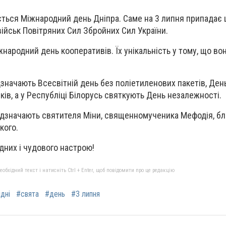
ається Міжнародний день Дніпра. Саме на 3 липня припадає 
військ Повітряних Сил Збройних Сил України.
народний день кооперативів. Їх унікальність у тому, що во
ідзначають Всесвітній день без поліетиленових пакетів, Ден
ків, а у Республіці Білорусь святкують День незалежності.
ідзначають святителя Міни, священномученика Мефодія, бл
кого.
дних і чудового настрою!
бхідний текст і натисніть Ctrl + Enter, щоб повідомити про це редакцію
ідні
#свята
#день
#3 липня