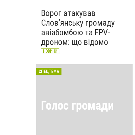
Ворог атакував
Слов’янську громаду
авіабомбою та FPV-
дроном: що відомо
НОВИНИ
СПЕЦТЕМА
Голос громади