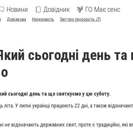
Новини
Довідник
ГО Має сенс
я
Довідкова
Нерухомість
Звіт про прозорість JTI
 Який сьогодні день та
мо
Який сьогодні день та що святкуємо у цю суботу.
 літа. У липні українці працюють 22 дні, а також відзначаю
їні не відзначають державних свят, проте є традиційні, які в