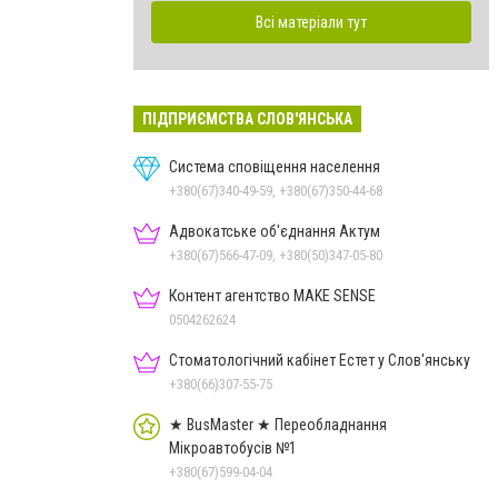
Всі матеріали тут
ПІДПРИЄМСТВА СЛОВ'ЯНСЬКА
Система сповіщення населення
+380(67)340-49-59, +380(67)350-44-68
Адвокатське об'єднання Актум
+380(67)566-47-09, +380(50)347-05-80
Контент агентство MAKE SENSE
0504262624
Стоматологічний кабінет Естет у Слов'янську
+380(66)307-55-75
★ BusMaster ★ Переобладнання
Мікроавтобусів №1
+380(67)599-04-04