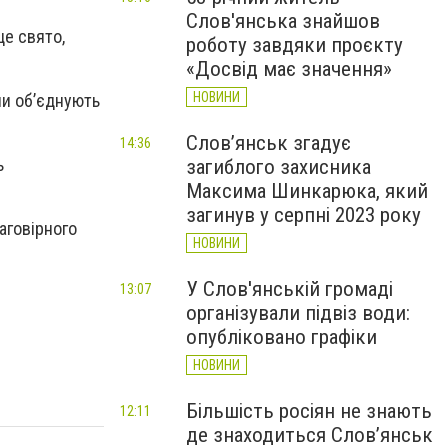
Слов'янська знайшов
це свято,
роботу завдяки проєкту
«Досвід має значення»
НОВИНИ
ни об’єднують
Слов’янськ згадує
14:36
ь
загиблого захисника
Максима Шинкарюка, який
загинув у серпні 2023 року
аговірного
НОВИНИ
У Слов'янській громаді
13:07
організували підвіз води:
опубліковано графіки
НОВИНИ
Більшість росіян не знають
12:11
де знаходиться Слов’янськ