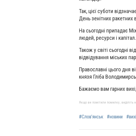
Так, цієї суботи відзнач
День зенітних ракетних 
На сьогодні припадає Між
людей, ресурси і капітал.
Також у світі сьогодні в
відвідування міських пар
Православні цього дня в
князя Гліба Володимирсь
Бажаємо вам гарних вихі
Якщо ви помітили помилку, виділіть нео
#Слов’янськ
#новини
#вих