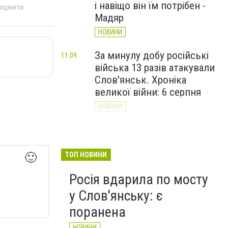
і навіщо він їм потрібен -
 оцінити
Мадяр
НОВИНИ
За минулу добу російські
11:09
війська 13 разів атакували
Слов'янськ. Хроніка
великої війни: 6 серпня
НОВИНИ
Через постійні обстріли
10:29
Слов’янська
Донецькоблгаз припиняє
🙂
ТОП НОВИНИ
обслуговування двох
Росія вдарила по мосту
районів
у Слов'янську: є
НОВИНИ
поранена
НОВИНИ