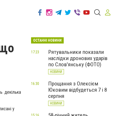
ОСТАННІ НОВИНИ
 що
Рятувальники показали
17:23
наслідки дронових ударів
по Слов'янську (ФОТО)
НОВИНИ
Прощання з Олексієм
16:30
Юковим відбудеться 7 і 8
ть декілька
серпня
НОВИНИ
писані у
58-річний житель
15:16