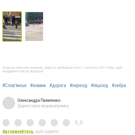
Якщо ви помітили помилку, виділіть необхідний текст і натисніть Ctrl + Enter, щоб
повідомити про це редакцію
#Слов’янськ
#новини
#дорога
#перехід
#пішохід
#зебра
Олександра Пилипенко
Директорка медіанапрямку
0,0
Авторизуйтесь
, щоб оцінити