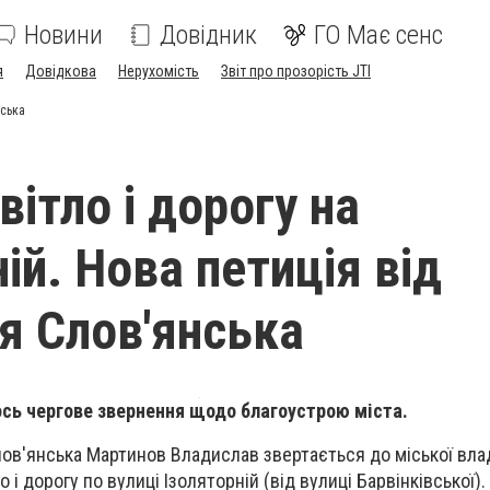
Новини
Довідник
ГО Має сенс
я
Довідкова
Нерухомість
Звіт про прозорість JTI
нська
вітло і дорогу на
ій. Нова петиція від
 Слов'янська
лось чергове звернення щодо благоустрою міста.
ов'янська Мартинов Владислав звертається до міської вла
 і дорогу по вулиці Ізоляторній (від вулиці Барвінківської).