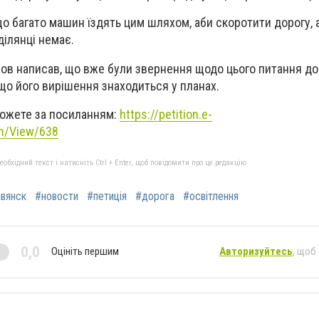
 що багато машин їздять цим шляхом, аби скоротити дорогу,
 ділянці немає.
ов написав, що вже були звернення щодо цього питання до
 що його вирішення знаходиться у планах.
можете за посиланням:
https://petition.e-
on/View/638
бхідний текст і натисніть Ctrl + Enter, щоб повідомити про це редакцію
вянск
#новости
#петиція
#дорога
#освітлення
0,0
Оцініть першим
Авторизуйтесь
, щоб