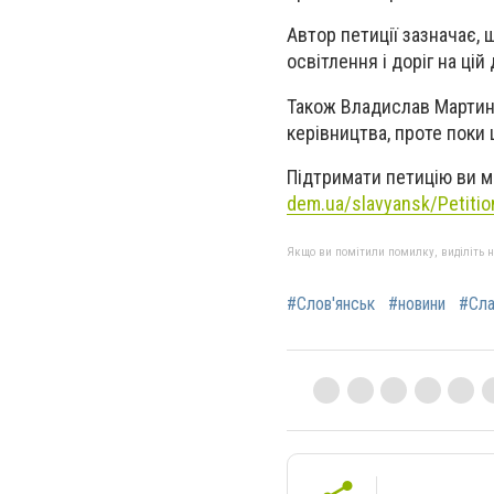
Автор петиції зазначає,
освітлення і доріг на цій
Також Владислав Мартин
керівництва, проте поки
Підтримати петицію ви 
dem.ua/slavyansk/Petiti
Якщо ви помітили помилку, виділіть нео
#Слов'янськ
#новини
#Сла