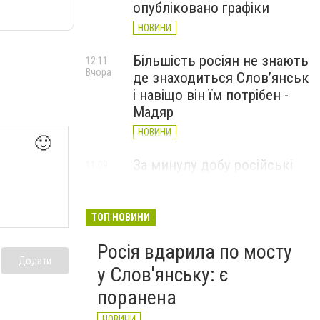
опубліковано графіки
НОВИНИ
Більшість росіян не знають
12:11
Вчора
де знаходиться Слов’янськ
і навіщо він їм потрібен -
Мадяр
НОВИНИ
🙂
За минулу добу російські
11:09
Вчора
війська 13 разів атакували
Слов'янськ. Хроніка
великої війни: 6 серпня
ТОП НОВИНИ
НОВИНИ
Росія вдарила по мосту
Додати
у Слов'янську: є
поранена
НОВИНИ