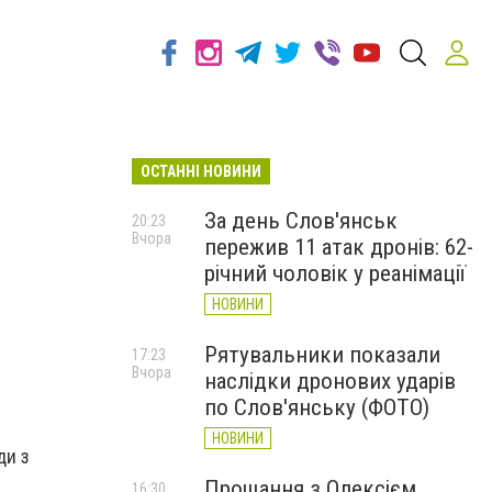
ОСТАННІ НОВИНИ
За день Слов'янськ
20:23
Вчора
пережив 11 атак дронів: 62-
річний чоловік у реанімації
НОВИНИ
Рятувальники показали
17:23
Вчора
наслідки дронових ударів
по Слов'янську (ФОТО)
НОВИНИ
ди з
Прощання з Олексієм
16:30