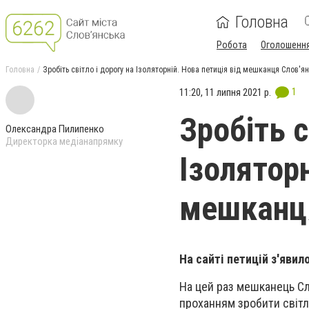
Головна
Робота
Оголошенн
Головна
Зробіть світло і дорогу на Ізоляторній. Нова петиція від мешканця Слов'я
1
11:20, 11 липня 2021 р.
Зробіть с
Олександра Пилипенко
Директорка медіанапрямку
Ізоляторн
мешканця
На сайті петицій з'яви
На цей раз мешканець Сл
проханням зробити світло