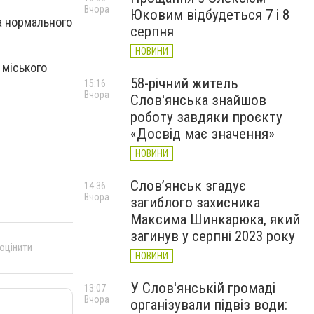
Вчора
Юковим відбудеться 7 і 8
 а нормального
серпня
НОВИНИ
 міського
58-річний житель
15:16
Вчора
Слов'янська знайшов
роботу завдяки проєкту
«Досвід має значення»
НОВИНИ
Слов’янськ згадує
14:36
Вчора
загиблого захисника
Максима Шинкарюка, який
загинув у серпні 2023 року
 оцінити
НОВИНИ
У Слов'янській громаді
13:07
Вчора
організували підвіз води: