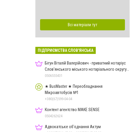
Всі матеріали тут
ПІДПРИЄМСТВА СЛОВ'ЯНСЬКА
Бігун Віталій Валерійович - приватний нотаріус
Слов'янського міського нотаріального округу
Дон.обл.
0506555431
★ BusMaster ★ Переобладнання
Мікроавтобусів №1
+380(67)599-04-04
Контент агентство MAKE SENSE
0504262624
Адвокатське об'єднання Актум