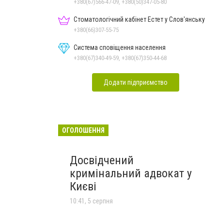
+380(67)566-47-09, +380(50)347-05-80
Стоматологічний кабінет Естет у Слов'янську
+380(66)307-55-75
Система сповіщення населення
+380(67)340-49-59, +380(67)350-44-68
Додати підприємство
ОГОЛОШЕННЯ
Досвідчений
кримінальний адвокат у
Києві
10:41, 5 серпня