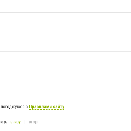
я погоджуюся з
Правилами сайту
тар:
внизу
вгорі