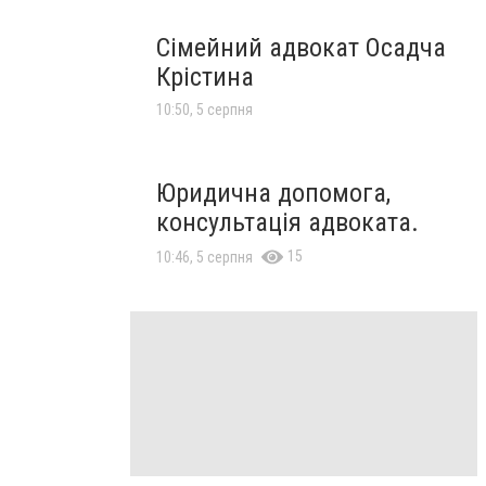
Сімейний адвокат Осадча
Крістина
10:50, 5 серпня
Юридична допомога,
консультація адвоката.
15
10:46, 5 серпня