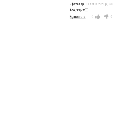
Сфетовор
11 липня 2021 р., 23:
Ага, ждите)))
Відповісти
0
0