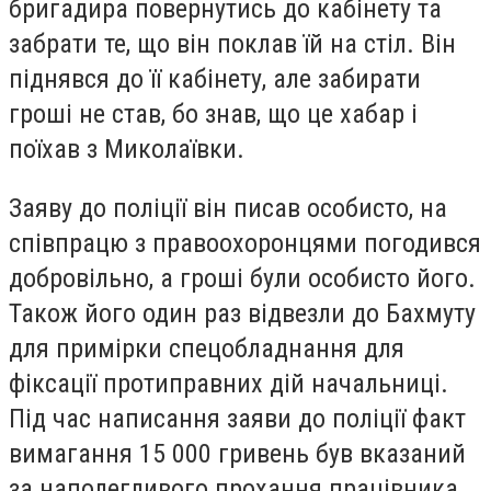
бригадира повернутись до кабінету та
забрати те, що він поклав їй на стіл. Він
піднявся до її кабінету, але забирати
гроші не став, бо знав, що це хабар і
поїхав з Миколаївки.
Заяву до поліції він писав особисто, на
співпрацю з правоохоронцями погодився
добровільно, а гроші були особисто його.
Також його один раз відвезли до Бахмуту
для примірки спецобладнання для
фіксації протиправних дій начальниці.
Під час написання заяви до поліції факт
вимагання 15 000 гривень був вказаний
за наполегливого прохання працівника