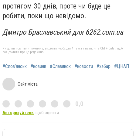
протягом 30 днів, проте чи буде це
робити, поки що невідомо.
Дмитро Браславський для 6262.com.ua
Якщо ви помітили помилку, виділіть необхідний текст і натисніть Ctrl + Enter, щоб
повідомити про це редакцію
#Слов’янськ
#новини
#Славянск
#новости
#хабар
#ЦНАП
Сайт міста
0,0
Авторизуйтесь
, щоб оцінити