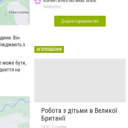
Контент агентство MAKE SENSE
0504262624
Додати підприємство
одини. Він
иїжджають з
ОГОЛОШЕННЯ
е може бути,
ідняття на
Робота з дітьми в Великої
Британії
14:51, 2 серпня