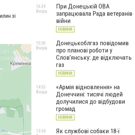
При Донецькій ОВА
16:24
Вчора
запрацювала Рада ветеранів
илин зі
війни
НОВИНИ
Донецькоблгаз повідомив
15:30
Вчора
про планові роботи у
Слов’янську: де відключать
газ
НОВИНИ
«Армія відновлення» на
14:55
Вчора
Донеччині: тисячі людей
долучилися до відбудови
громад
НОВИНИ
Як службові собаки 18-ї
13:34