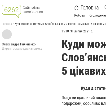
Головна
Робота
Оголошенн
Головна
Куди можна дістатись зі Слов’янська за 30 хвилин на машині. 5 цікавих мі
15:18, 31 липня 2021 р.
Куди мож
Олександра Пилипенко
Директорка медіанапрямку
Слов’янс
5 цікави
Куди дістатис
Якщо ви щасливий власн
подорожей, особливо влі