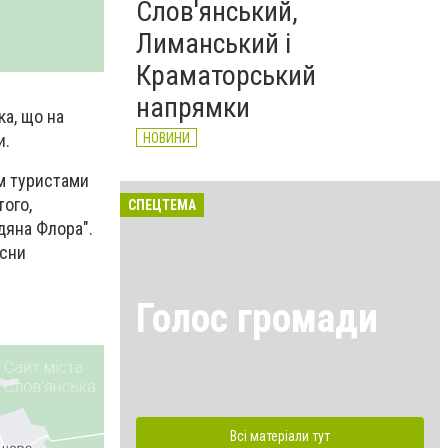
Слов'янський,
Лиманський і
Краматорський
напрямки
ка, що на
и.
НОВИНИ
ам туристами
того,
СПЕЦТЕМА
дяна Флора".
осни
Голос громади
Всі матеріали тут