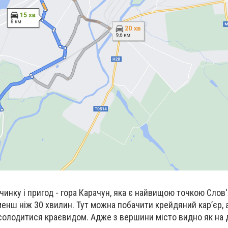
чинку і пригод - гора Карачун, яка є найвищою точкою Слов
менш ніж 30 хвилин. Тут можна побачити крейдяний кар’єр, 
асолодитися краєвидом. Адже з вершини місто видно як на 