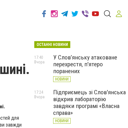
ОСТАННІ НОВИНИ
У Слов’янську атаковане
17:40
Вчора
перехрестя, п'ятеро
шині.
поранених
НОВИНИ
Підприємець зі Слов'янська
17:24
Вчора
відкрив лабораторію
завдяки програмі «Власна
ні.
справа»
остей для
НОВИНИ
 ви завжди