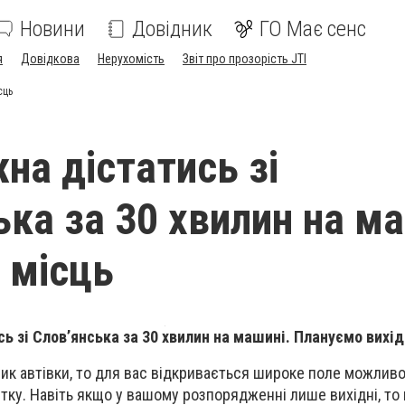
Новини
Довідник
ГО Має сенс
я
Довідкова
Нерухомість
Звіт про прозорість JTI
сць
на дістатись зі
ька за 30 хвилин на ма
х місць
ь зі Слов’янська за 30 хвилин на машині. Плануємо вихід
ик автівки, то для вас відкривається широке поле можлив
тку. Навіть якщо у вашому розпорядженні лише вихідні, то