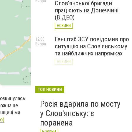
Вчора
Слов'янської бригади
працюють на Донеччині
(ВІДЕО)
НОВИНИ
Генштаб ЗСУ повідомив про
12:00
Вчора
ситуацію на Слов’янському
та найближчих напрямках
НОВИНИ
Слов’янськ обстріляли 13
11:18
Вчора
разів за добу. Хроніка
великої війни: 7 серпня
ТОП НОВИНИ
НОВИНИ
розкинулась
Росія вдарила по мосту
можна не
у Слов'янську: є
манщині ми
о)
поранена
НОВИНИ