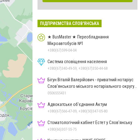
ПІДПРИЄМСТВА СЛОВ'ЯНСЬКА
★ BusMaster ★ Переобладнання
Мікроавтобусів №1
+380(67)599-04-04
Система сповіщення населення
+380(67)340-49-59, +380(67)350-44-68
Бігун Віталій Валерійович - приватний нотаріус
Слов'янського міського нотаріального округу
Дон.обл.
0506555431
Адвокатське об'єднання Актум
+380(67)566-47-09, +380(50)347-05-80
Стоматологічний кабінет Естет у Слов'янську
+380(66)307-55-75