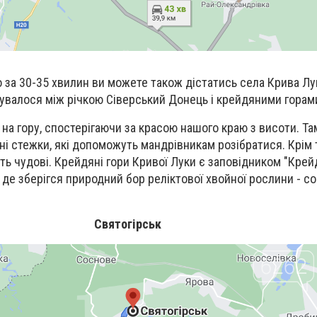
о за 30-35 хвилин ви можете також дістатись села Крива Лу
увалося між річкою Сіверський Донець і крейдяними горам
 на гору, спостерігаючи за красою нашого краю з висоти. Т
ні стежки, які допоможуть мандрівникам розібратися. Крім 
ять чудові. Крейдяні гори Кривої Луки є заповідником "Крей
, де зберігся природний бор реліктової хвойної рослини - с
Святогірськ