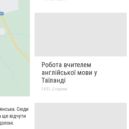
Робота вчителем
англійської мови у
Таїланді
14:51, 2 серпня
‘янська. Сюди
а ще відчути
долоні.