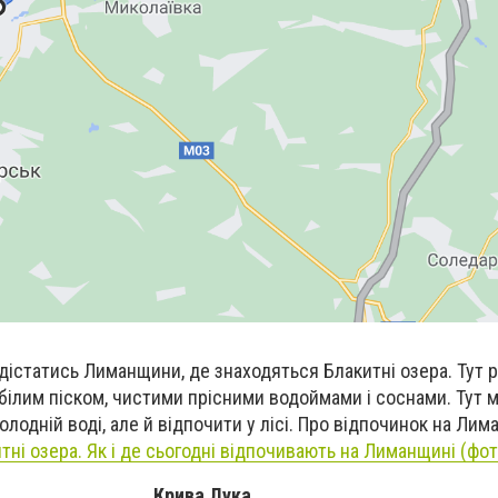
 дістатись Лиманщини, де знаходяться Блакитні озера. Тут 
білим піском, чистими прісними водоймами і соснами. Тут 
олодній воді, але й відпочити у лісі. Про відпочинок на Ли
тні озера. Як і де сьогодні відпочивають на Лиманщині (фот
Крива Лука