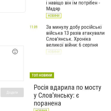
і навіщо він їм потрібен -
Мадяр
НОВИНИ
За минулу добу російські
11:09
війська 13 разів атакували
Слов'янськ. Хроніка
великої війни: 6 серпня
🙂
НОВИНИ
Через постійні обстріли
10:29
Слов’янська
Донецькоблгаз припиняє
ТОП НОВИНИ
обслуговування двох
Росія вдарила по мосту
районів
Додати
у Слов'янську: є
НОВИНИ
поранена
НОВИНИ