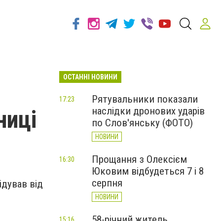
ОСТАННІ НОВИНИ
Рятувальники показали
17:23
наслідки дронових ударів
ниці
по Слов'янську (ФОТО)
НОВИНИ
Прощання з Олексієм
16:30
Юковим відбудеться 7 і 8
серпня
ідував від
НОВИНИ
58-річний житель
15:16