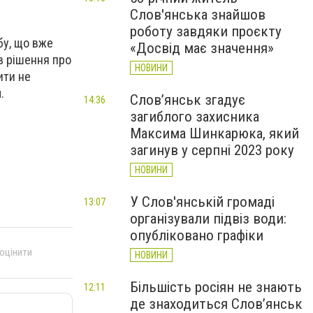
Слов'янська знайшов
роботу завдяки проєкту
бу, що вже
«Досвід має значення»
яв рішення про
НОВИНИ
ити не
.
Слов’янськ згадує
14:36
загиблого захисника
Максима Шинкарюка, який
загинув у серпні 2023 року
НОВИНИ
У Слов'янській громаді
13:07
організували підвіз води:
опубліковано графіки
 оцінити
НОВИНИ
Більшість росіян не знають
12:11
де знаходиться Слов’янськ