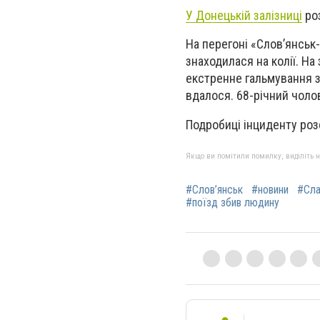
У Донецькій залізниці
роз
На перегоні «Слов’янсь
знаходилася на колії. На
екстренне гальмування з 
вдалося. 68-річний чолов
Подробиці інциденту роз
Якщо ви помітили помилку, виділіть нео
#Слов’янськ
#новини
#Сла
#поїзд збив людину