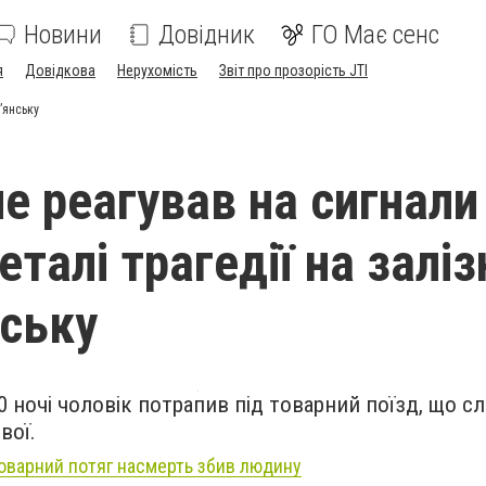
Новини
Довідник
ГО Має сенс
я
Довідкова
Нерухомість
Звіт про прозорість JTI
’янську
не реагував на сигнали
еталі трагедії на заліз
нську
10 ночі чоловік потрапив під товарний поїзд, що сл
вої.
товарний потяг насмерть збив людину