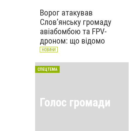
Ворог атакував
Слов’янську громаду
авіабомбою та FPV-
дроном: що відомо
НОВИНИ
СПЕЦТЕМА
Голос громади