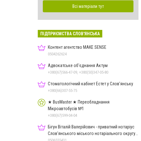
Всі матеріали тут
ПІДПРИЄМСТВА СЛОВ'ЯНСЬКА
Контент агентство MAKE SENSE
0504262624
Адвокатське об'єднання Актум
+380(67)566-47-09, +380(50)347-05-80
Стоматологічний кабінет Естет у Слов'янську
+380(66)307-55-75
★ BusMaster ★ Переобладнання
Мікроавтобусів №1
+380(67)599-04-04
Бігун Віталій Валерійович - приватний нотаріус
Слов'янського міського нотаріального округу
Дон.обл.
0506555431