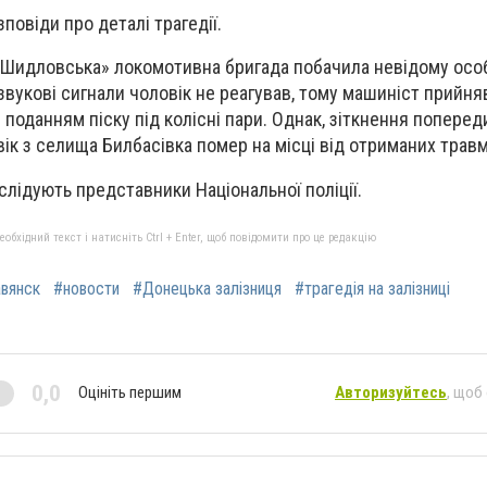
повіди про деталі трагедії.
к-Шидловська» локомотивна бригада побачила невідому осо
 звукові сигнали чоловік не реагував, тому машиніст прийн
поданням піску під колісні пари. Однак, зіткнення поперед
ік з селища Билбасівка помер на місці від отриманих травм
слідують представники Національної поліції.
бхідний текст і натисніть Ctrl + Enter, щоб повідомити про це редакцію
вянск
#новости
#Донецька залізниця
#трагедія на залізниці
0,0
Оцініть першим
Авторизуйтесь
, щоб