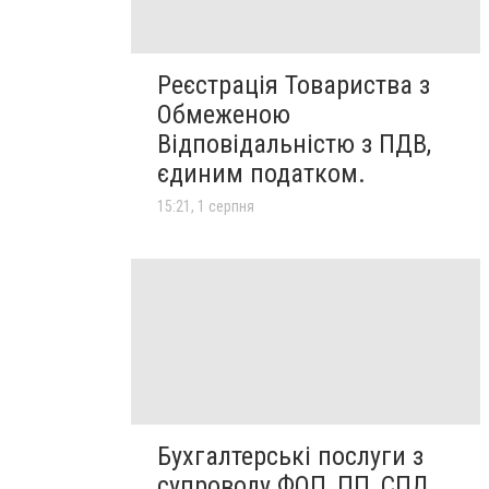
Реєстрація Товариства з
Обмеженою
Відповідальністю з ПДВ,
єдиним податком.
15:21, 1 серпня
Бухгалтерські послуги з
супроводу ФОП, ПП, СПД,