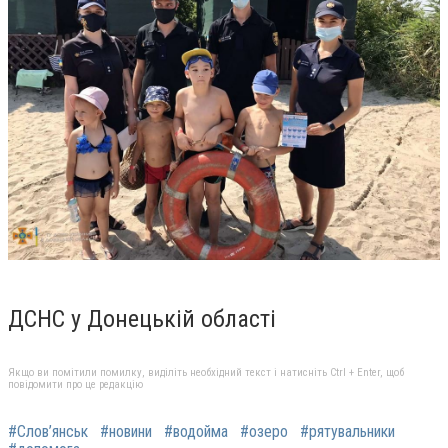
ДСНС у Донецькій області
Якщо ви помітили помилку, виділіть необхідний текст і натисніть Ctrl + Enter, щоб
повідомити про це редакцію
#Слов’янськ
#новини
#водойма
#озеро
#рятувальники