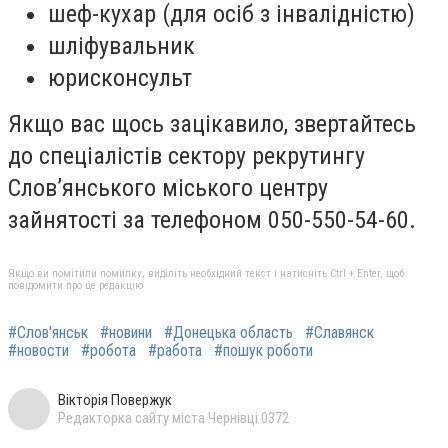
шеф-кухар (для осіб з інвалідністю)
шліфувальник
юрисконсульт
Якщо вас щось зацікавило, звертайтесь
до спеціалістів сектору рекрутингу
Слов’янського міського центру
зайнятості за телефоном 050-550-54-60.
Якщо ви помітили помилку, виділіть необхідний текст і натисніть Ctrl + Enter, щоб
повідомити про це редакцію
#Слов'янськ
#новини
#Донецька область
#Славянск
#новости
#робота
#работа
#пошук роботи
Вікторія Повержук
Редакторка сайту міста Чернівці 0372