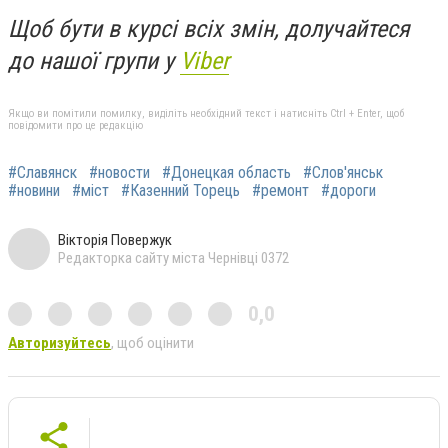
Щоб бути в курсі всіх змін, долучайтеся
до нашої групи у
Viber
Якщо ви помітили помилку, виділіть необхідний текст і натисніть Ctrl + Enter, щоб
повідомити про це редакцію
#Славянск
#новости
#Донецкая область
#Слов'янськ
#новини
#міст
#Казенний Торець
#ремонт
#дороги
Вікторія Повержук
Редакторка сайту міста Чернівці 0372
0,0
Авторизуйтесь
, щоб оцінити