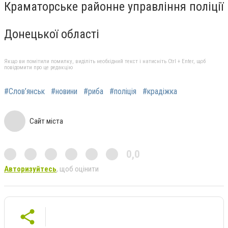
Краматорське районне управління поліції
Донецької області
Якщо ви помітили помилку, виділіть необхідний текст і натисніть Ctrl + Enter, щоб
повідомити про це редакцію
#Слов’янськ
#новини
#риба
#поліція
#крадіжка
Сайт міста
0,0
Авторизуйтесь
, щоб оцінити