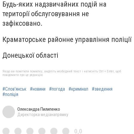
Будь-яких надзвичайних подій на
території обслуговування не
зафіксовано.
Краматорське районне управління поліції
Донецької області
Якщо ви помітили помилку, виділіть необхідний текст і натисніть Ctrl + Enter, щоб
повідомити про це редакцію
#Слов’янськ
#новини
#погода
#кримінал
#зведення
#поліція
Олександра Пилипенко
Директорка медіанапрямку
0,0