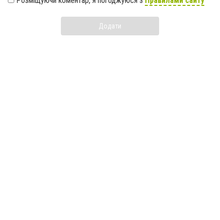
Розміщуючи коментар, я погоджуюся з
Правилами сайту
Додати