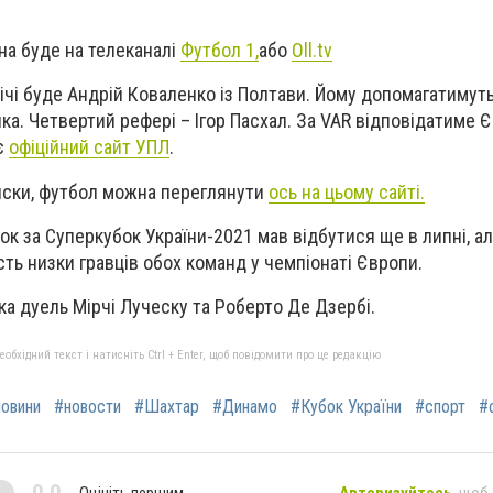
а буде на телеканалі
Футбол 1,
або
Oll.tv
ічі буде Андрій Коваленко із Полтави. Йому допомагатимут
ка. Четвертий рефері – Ігор Пасхал. За VAR відповідатиме 
є
офіційний сайт УПЛ
.
писки, футбол можна переглянути
ось на цьому сайті.
ок за Суперкубок України-2021 мав відбутися ще в липні, а
сть низки гравців обох команд у чемпіонаті Європи.
а дуель Мірчі Луческу та Роберто Де Дзербі.
бхідний текст і натисніть Ctrl + Enter, щоб повідомити про це редакцію
овини
#новости
#Шахтар
#Динамо
#Кубок України
#спорт
#
Оцініть першим
Авторизуйтесь
, щоб