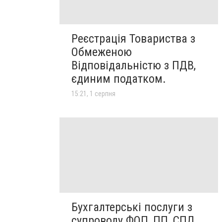
Реєстрація Товариства з
Обмеженою
Відповідальністю з ПДВ,
єдиним податком.
15:21, 1 серпня
Бухгалтерські послуги з
супроводу ФОП, ПП, СПД,