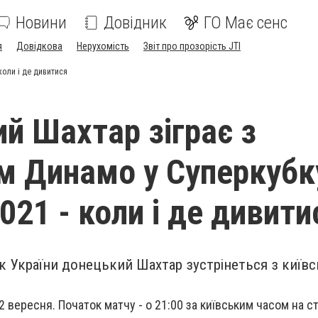
Новини
Довідник
ГО Має сенс
я
Довідкова
Нерухомість
Звіт про прозорість JTI
коли і де дивитися
й Шахтар зіграє з
м Динамо у Суперкубк
021 - коли і де дивити
ок України донецький Шахтар зустрінеться з київ
2 вересня. Початок матчу - о 21:00 за київським часом на 