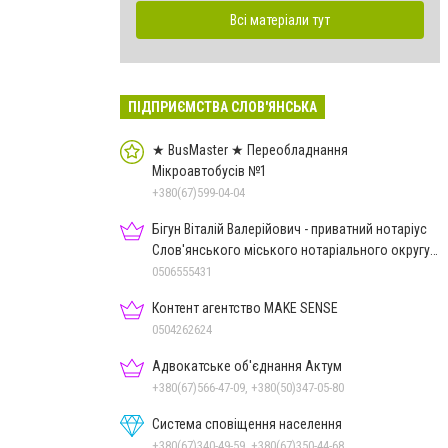
Всі матеріали тут
ПІДПРИЄМСТВА СЛОВ'ЯНСЬКА
★ BusMaster ★ Переобладнання
Мікроавтобусів №1
+380(67)599-04-04
Бігун Віталій Валерійович - приватний нотаріус
Слов'янського міського нотаріального округу
Дон.обл.
0506555431
Контент агентство MAKE SENSE
0504262624
Адвокатське об'єднання Актум
+380(67)566-47-09, +380(50)347-05-80
Система сповіщення населення
+380(67)340-49-59, +380(67)350-44-68