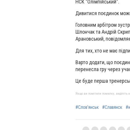
НСК "Олімпійський".
Дивитися поєдинок можн
Головним арбітром зустр
Шлончак та Андрій Скрип
Арановський, повідомля
Для тих, хто не має під
Варто додати, що поєдин
перенесла гру через уча
Це буде перша тренерськ
Якщо ви помітили помилку, виділіть нео
#Слов’янськ
#Славянск
#н