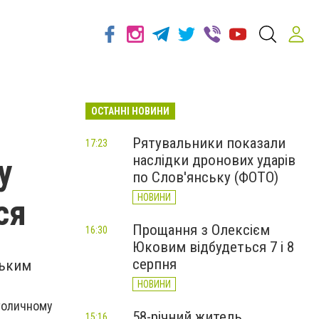
ОСТАННІ НОВИНИ
Рятувальники показали
17:23
наслідки дронових ударів
у
по Слов'янську (ФОТО)
НОВИНИ
ся
Прощання з Олексієм
16:30
Юковим відбудеться 7 і 8
серпня
ським
НОВИНИ
столичному
58-річний житель
15:16