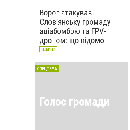
Ворог атакував
Слов’янську громаду
авіабомбою та FPV-
дроном: що відомо
НОВИНИ
СПЕЦТЕМА
Голос громади