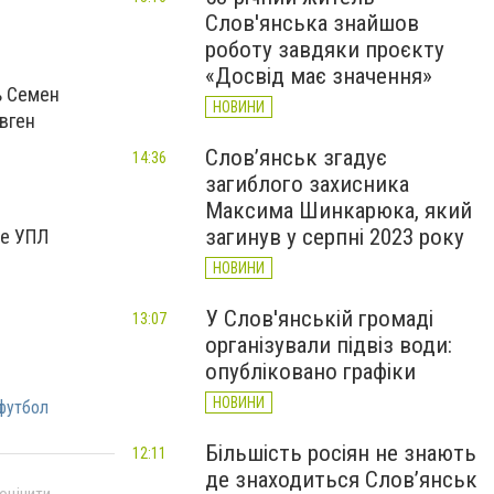
Слов'янська знайшов
роботу завдяки проєкту
«Досвід має значення»
ь Семен
НОВИНИ
Євген
Слов’янськ згадує
14:36
загиблого захисника
Максима Шинкарюка, який
загинув у серпні 2023 року
ле УПЛ
НОВИНИ
У Слов'янській громаді
13:07
організували підвіз води:
опубліковано графіки
НОВИНИ
футбол
Більшість росіян не знають
12:11
де знаходиться Слов’янськ
 оцінити