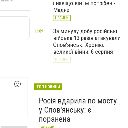
і навіщо він їм потрібен -
Мадяр
НОВИНИ
За минулу добу російські
11:09
війська 13 разів атакували
Слов'янськ. Хроніка
великої війни: 6 серпня
НОВИНИ
Через постійні обстріли
10:29
Слов’янська
🙂
Донецькоблгаз припиняє
ТОП НОВИНИ
обслуговування двох
Росія вдарила по мосту
районів
у Слов'янську: є
НОВИНИ
поранена
НОВИНИ