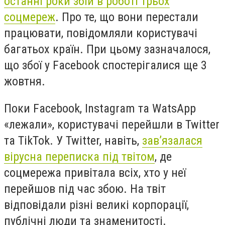
останні роки збій в роботі трьох
соцмереж
. Про те, що вони перестали
працювати, повідомляли користувачі
багатьох країн. При цьому зазначалося,
що збої у
Facebook
спостер
ігалися ще 3
жовтня.
Поки
Facebook
,
Instagram
та
WatsApp
«лежали», користувачі перейшли в
Twitter
та
TikTok
. У
Twitter
, навіть,
зав’язалася
вірусна переписка під твітом
, де
соцмережа привітала всіх, хто у неї
перейшов під час збою. На твіт
відповідали різні великі корпорації,
публічні люди та знаменитості.