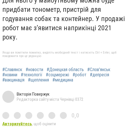
Для нього у майбутньому можна буде
придбати тонометр, пристрій для
годування собак та контейнер. У продажі
робот має з’явитися наприкінці 2021
року.
Якщо ви помітили помилку, виділіть необхідний текст і натисніть Ctrl + Enter, щоб
повідомити про це редакцію
#Славянск
#новости
#Донецкая область
#Слов'янськ
#новини
#технології
#соцмережі
#робот
#депресія
#вакцинація
#щеплення
#медицина
Вікторія Повержук
Редакторка сайту міста Чернівці 0372
0,0
Авторизуйтесь
, щоб оцінити