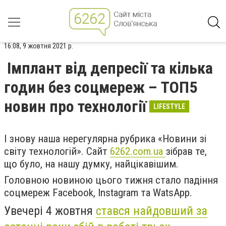
16:08, 9 жовтня 2021 р.
Імплант від депресії та кілька
годин без соцмереж – ТОП5
новин про технології
LIFESTYLE
І знову наша нерегулярна рубрика «Новини зі
світу технологій». Сайт
6262.
com
.
ua
зібрав те,
що було, на нашу думку, найцікавішим.
Головною новиною цього тижня стало падіння
соцмереж
Facebook
,
Instagram
та
WatsApp
.
Увечері 4 жовтня
стався найдовший за