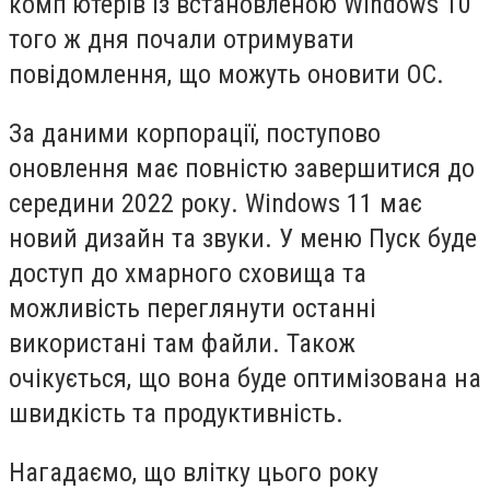
комп’ютерів із встановленою
Windows
10
того ж дня почали отримувати
пов
і
домлення, що можуть оновити ОС.
За даними корпорації, поступово
оновлення має повністю завершитися до
середини 2022 року.
Windows
11 має
новий дизайн та звуки. У меню Пуск буде
доступ до хмарного сховища та
можлив
і
сть переглянути останн
і
використані там файли. Також
очікується, що вона буде оптимізована на
швидкість та продуктивність.
Нагадаємо, що влітку цього року