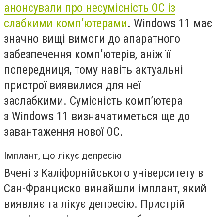
анонсували про несумісність ОС із
слабкими комп’ютерами
.
Windows
11 має
значно вищі вимоги до апаратного
забезпечення комп’ютерів, аніж її
попередниця, тому навіть актуальні
пристрої виявилися для неї
заслабкими.
Сумісність комп’ютера
з Windows 11 визначатиметься ще до
завантаження нової ОС.
І
мплант, що л
і
ку
є
депрес
і
ю
Вчені з Каліфорнійського університету в
Сан-Франциско винайшли імплант, який
виявляє та лікує депресію. Пристрій