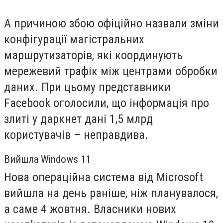
А причиною збою офіційно назвали зміни
конфігурації магістральних
маршрутизаторів, які координують
мережевий трафік між центрами обробки
даних. При цьому представники
Facebook
оголосили, що інформація про
злиті у даркнет дані 1,5 млрд
користувачів – неправдива.
Вийшла
Windows
11
Нова операц
і
йна система
від
Microsoft
вийшла на день ран
і
ше, н
і
ж планувалося,
а саме 4 жовтня.
Власники нових