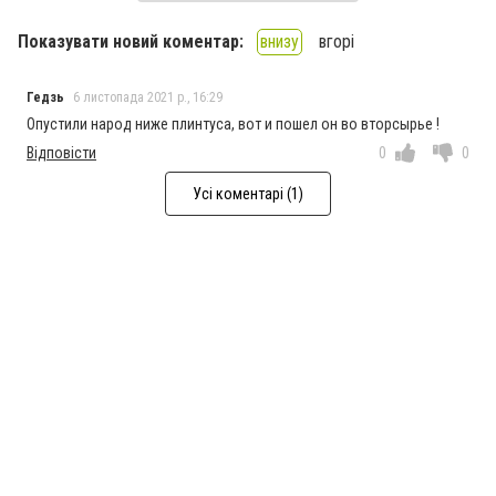
Показувати новий коментар:
внизу
вгорі
Гедзь
6 листопада 2021 р., 16:29
Опустили народ ниже плинтуса, вот и пошел он во вторсырье !
Відповісти
0
0
Усі коментарі (1)