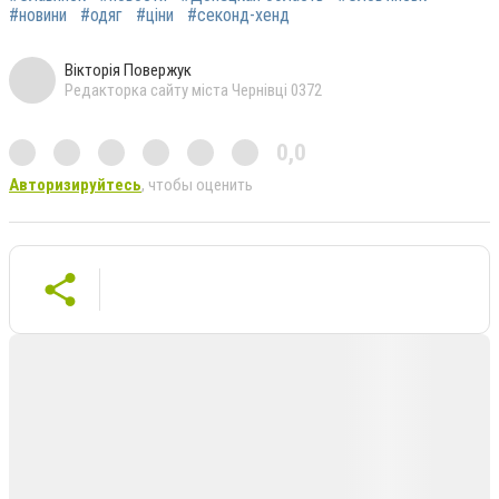
#новини
#одяг
#ціни
#секонд-хенд
Вікторія Повержук
Редакторка сайту міста Чернівці 0372
0,0
Авторизируйтесь
, чтобы оценить