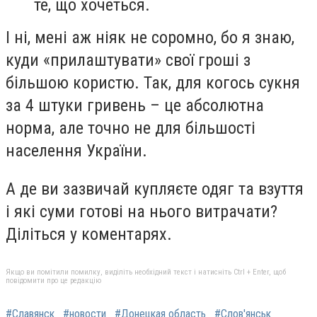
те, що хочеться.
І ні, мені аж ніяк не соромно, бо я знаю,
куди «прилаштувати» свої гроші з
більшою користю. Так, для когось сукня
за 4 штуки гривень – це абсолютна
норма, але точно не для більшості
населення України.
А де ви зазвичай купляєте одяг та взуття
і які суми готові на нього витрачати?
Діліться у коментарях.
Якщо ви помітили помилку, виділіть необхідний текст і натисніть Ctrl + Enter, щоб
повідомити про це редакцію
#Славянск
#новости
#Донецкая область
#Слов'янськ