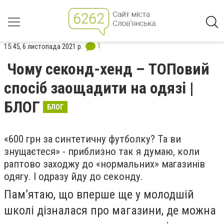
1
15:45, 6 листопада 2021 р.
Чому секонд-хенд – ТОПовий
спосіб заощадити на одязі |
БЛОГ
БЛОГ
«600 грн за синтетичну футболку? Та ви
знущаєтеся» - приблизно так я думаю, коли
раптово заходжу до «нормальних» магазинів
одягу. І одразу йду до секонду.
Пам’ятаю, що вперше ще у молодшій
школі дізналася про магазини, де можна