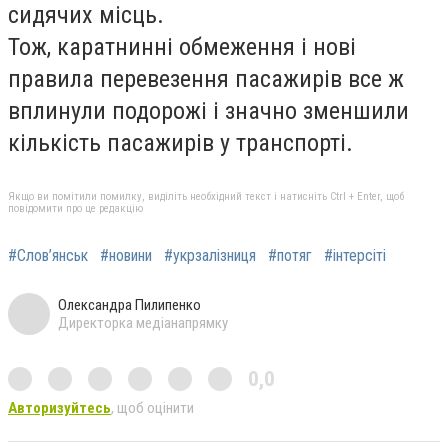
сидячих місць.
Тож, каратнинні обмеження і нові
правила перевезення пасажирів все ж
вплинули подорожі і значно зменшили
кількість пасажирів у транспорті.
Якщо ви помітили помилку, виділіть необхідний текст і натисніть Ctrl + Enter, щоб
повідомити про це редакцію
#Слов’янськ
#новини
#укрзалізниця
#потяг
#інтерсіті
Олександра Пилипенко
Директорка медіанапрямку
0,0
Авторизуйтесь
, щоб оцінити