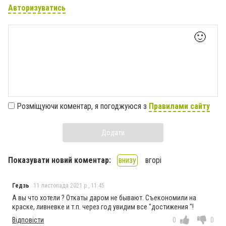
Авторизуватись
🙂
Розміщуючи коментар, я погоджуюся з
Правилами сайту
Додати
Показувати новий коментар:
внизу
вгорі
Гедзь
11 листопада 2021 р., 11:45
А вы что хотели ? Откаты даром не бывают. Съекономили на
краске, ливневке и т.п. через год увидим все "достижения "!
Відповісти
0
0