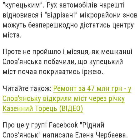
"купецьким". Рух автомобілів нарешті
відновився і "відрізані" мікрорайони знов
можуть безперешкодно дістатись центру
міста.
Проте не пройшло і місяця, як мешканці
Слов’янська побачили, що купецький
міст почав покриватись іржею.
Читайте також:
Ремонт за 47 млн грн - у
Слов'янську відкрили міст через річку
Казенний Торець (ВІДЕО)
Про це у групі Facebook "Рідний
Слов’янськ" написала Елена Чербаева.