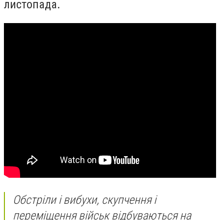
листопада.
Обстріли і вибухи, скупчення і
переміщення військ відбуваються на