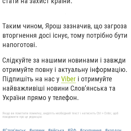
стати на захист країни.
Таким чином,
Ярош зазначив, що загроза
вторгнення досі існує, тому потрібно бути
напоготові.
Слідкуйте за нашими новинами і завжди
отримуйте повну і актуальну інформацію.
Підпишіть на нас у
Viber
і отримуйте
найважливіші новини Слов‘янська та
України прямо у телефон.
Якщо ви помітили помилку, виділіть необхідний текст і натисніть Ctrl + Enter, щоб
повідомити про це редакцію
#Слов’янськ
#новини
#війська
#РФ
#скупчення
#кордон