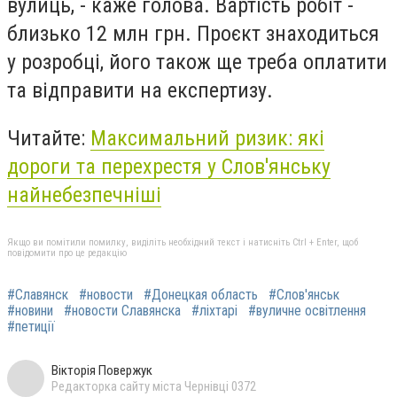
вулиць, - каже голова. Вартість робіт -
близько 12 млн грн. Проєкт знаходиться
у розробці, його також ще треба оплатити
та відправити на експертизу.
Читайте:
Максимальний ризик: які
дороги та перехрестя у Слов'янську
найнебезпечніші
Якщо ви помітили помилку, виділіть необхідний текст і натисніть Ctrl + Enter, щоб
повідомити про це редакцію
#Славянск
#новости
#Донецкая область
#Слов'янськ
#новини
#новости Славянска
#ліхтарі
#вуличне освітлення
#петиції
Вікторія Повержук
Редакторка сайту міста Чернівці 0372