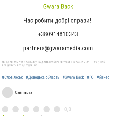
Gwara Back
Час робити добрі справи!
+380914810343
partners@gwaramedia.com
Якщо ви помітили помилку, виділіть необхідний текст і натисніть Ctrl + Enter, щоб
повідомити про це редакцію
#Слов’янськ
#Донецька область
#Gwara Back
#ГО
#бізнес
Сайт міста
0,0