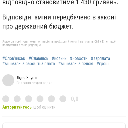
відповідно становитиме 1 430 гривень.
Відповідні зміни передбачено в законі
про державний бюджет.
Якщо ви помітили помилку, виділіть необхідний текст і натисніть Ctrl + Enter, щоб
повідомити про це редакцію
#Слов’янськ
#Славянск
#новини
#новости
#зарплата
#мінімальна заробітна плата
#мінімальна пенсія
#гроші
Лідія Хаустова
Головна редакторка
0,0
Авторизуйтесь
, щоб оцінити