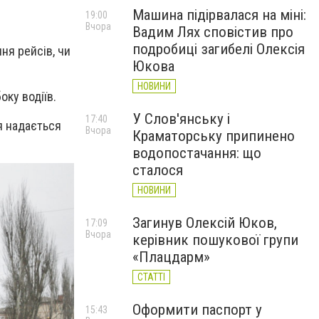
Машина підірвалася на міні:
19:00
Вчора
Вадим Лях сповістив про
подробиці загибелі Олексія
ня рейсів, чи
Юкова
НОВИНИ
оку водіїв.
У Слов'янську і
17:40
я надається
Вчора
Краматорську припинено
водопостачання: що
сталося
НОВИНИ
Загинув Олексій Юков,
17:09
Вчора
керівник пошукової групи
«Плацдарм»
СТАТТІ
Оформити паспорт у
15:43