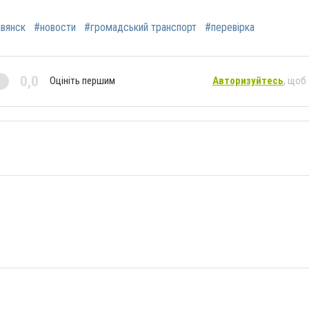
вянск
#новости
#громадський транспорт
#перевірка
0,0
Оцініть першим
Авторизуйтесь
, щоб