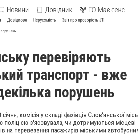
Новини
Довідник
ГО Має сенс
я
Довідкова
Нерухомість
Звіт про прозорість JTI
а порушень
нську перевіряють
кий транспорт - вже
декілька порушень
 січня, комісія у складі фахівців Слов'янської міс
ю поліцією з'ясовувала, чи дотримуються місцеві
ів на перевезення пасажирів міськими автобусни