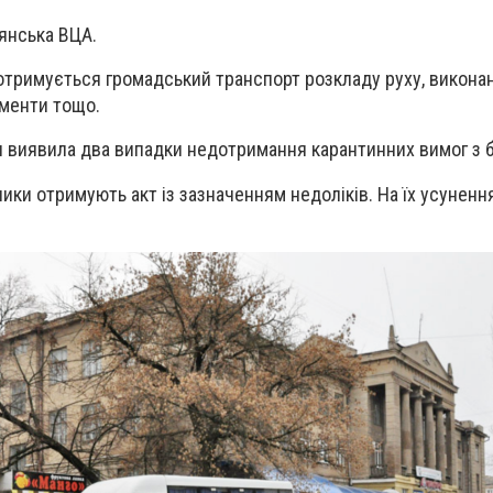
янська ВЦА.
дотримується громадський транспорт
розкладу руху, виконан
ументи тощо.
ія виявила два випадки недотримання карантинних вимог з б
ники отримують акт із зазначенням недоліків. На їх усуненн