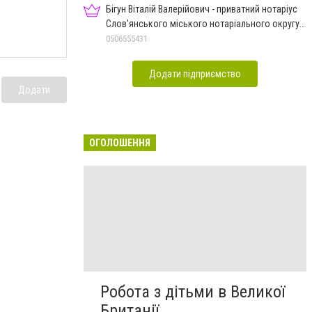
Бігун Віталій Валерійович - приватний нотаріус
Слов'янського міського нотаріального округу
Дон.обл.
0506555431
Додати підприємство
Додати
ОГОЛОШЕННЯ
Робота з дітьми в Великої
Британії