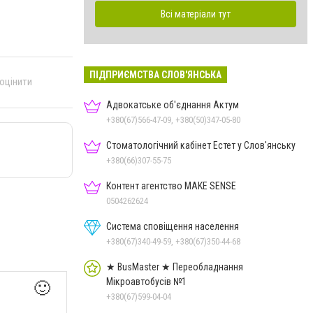
Всі матеріали тут
ПІДПРИЄМСТВА СЛОВ'ЯНСЬКА
 оцінити
Адвокатське об'єднання Актум
+380(67)566-47-09, +380(50)347-05-80
Стоматологічний кабінет Естет у Слов'янську
+380(66)307-55-75
Контент агентство MAKE SENSE
0504262624
Система сповіщення населення
+380(67)340-49-59, +380(67)350-44-68
★ BusMaster ★ Переобладнання
Мікроавтобусів №1
🙂
+380(67)599-04-04