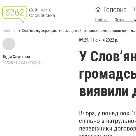
Головна
Робота
Оголошенн
Головна
У Слов’янську перевіряють громадський транспорт - вже виявили декільк
09:29, 11 січня 2022 р.
У Слов’я
Лідія Хаустова
Головна редакторка
громадсь
виявили 
Вчора, у понеділок 10
спільно з патрульно
перевізники договор