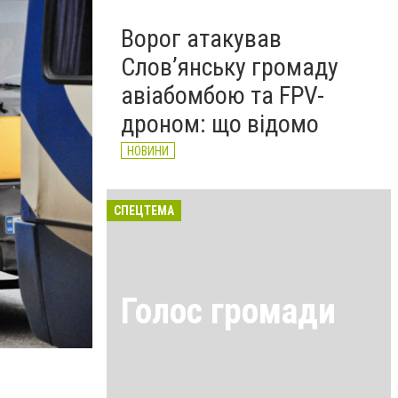
Ворог атакував
Слов’янську громаду
авіабомбою та FPV-
дроном: що відомо
НОВИНИ
СПЕЦТЕМА
Голос громади