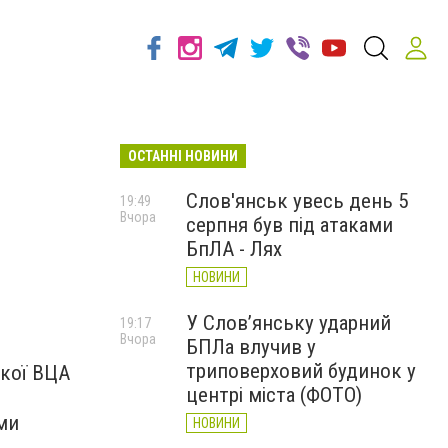
ОСТАННІ НОВИНИ
Слов'янськ увесь день 5
19:49
Вчора
серпня був під атаками
БпЛА - Лях
НОВИНИ
У Слов’янську ударний
19:17
Вчора
БПЛа влучив у
триповерховий будинок у
ької ВЦА
центрі міста (ФОТО)
ми
НОВИНИ