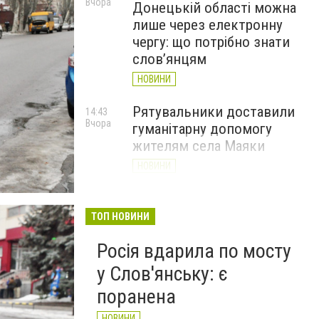
Вчора
Донецькій області можна
лише через електронну
чергу: що потрібно знати
слов’янцям
НОВИНИ
Рятувальники доставили
14:43
Вчора
гуманітарну допомогу
жителям села Маяки
НОВИНИ
«Я і Донеччина»: стартувала
13:52
Вчора
онлайн-акція до Дня молоді
ТОП НОВИНИ
НОВИНИ
Росія вдарила по мосту
у Слов'янську: є
поранена
НОВИНИ