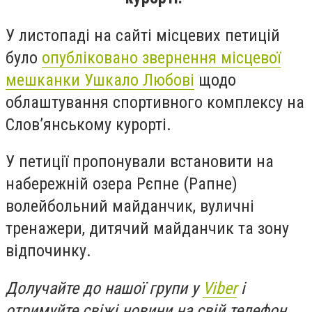
У листопаді на сайті місцевих петицій
було
опубліковано звернення місцевої
мешканки Ушкало Любові
щодо
облаштування спортивного комплексу на
Слов’янському курорті.
У петиції пропонували встановити на
набережній озера Рєпне (Рапне)
волейбольний майданчик, вуличні
тренажери, дитячий майданчик та зону
відпочинку.
Долучайте до нашої групи у
Viber
і
отримуйте свіжі новини на свій телефон