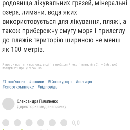
родовища лікувальних грязей, мінеральні
озера, лимани, вода яких
використовується для лікування, пляжі, а
також прибережну смугу моря і прилеглу
до пляжів територію шириною не менш
як 100 метрів.
Якщо ви помітили помилку, виділіть необхідний текст і натисніть Ctrl + Enter, щоб
повідомити про це редакцію
#Слов’янськ
#новини
#Словкурорт
#петиція
#спорткомплекс
#відповідь
Олександра Пилипенко
Директорка медіанапрямку
0,0