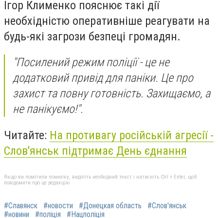
Ігор Клименко пояснює такі дії
необхідністю оперативніше реагувати на
будь-які загрози безпеці громадян.
"Посилений режим поліції - це не
додатковий привід для паніки. Це про
захист та повну готовність. Захищаємо, а
не панікуємо!".
Читайте:
На противагу російській агресії -
Слов'янськ підтримає День єднання
Якщо ви помітили помилку, виділіть необхідний текст і натисніть Ctrl + Enter, щоб
повідомити про це редакцію
#Славянск
#новости
#Донецкая область
#Слов'янськ
#новини
#поліція
#Нацполіція