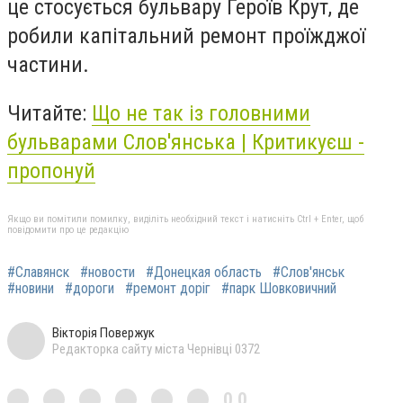
це стосується бульвару Героїв Крут, де
робили капітальний ремонт проїжджої
частини.
Читайте:
Що не так із головними
бульварами Слов'янська | Критикуєш -
пропонуй
Якщо ви помітили помилку, виділіть необхідний текст і натисніть Ctrl + Enter, щоб
повідомити про це редакцію
#Славянск
#новости
#Донецкая область
#Слов'янськ
#новини
#дороги
#ремонт доріг
#парк Шовковичний
Вікторія Повержук
Редакторка сайту міста Чернівці 0372
0,0