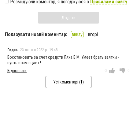
Розміщуючи коментар, я погоджуюся з
Правилами сайту
Додати
Показувати новий коментар:
внизу
вгорі
Гедзь
23 лютого 2022 р., 19:48
Восстановить за счет средств Ляха В.М. Умеет брать взятки -
пусть возмещает !
Відповісти
0
0
Усі коментарі (1)