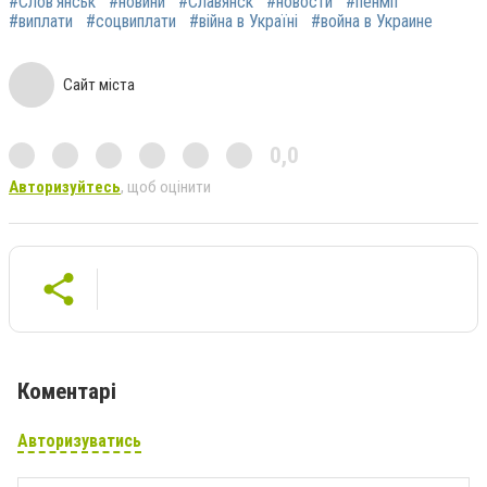
#Слов’янськ
#новини
#Славянск
#новости
#пенмії
#виплати
#соцвиплати
#війна в Україні
#война в Украине
Сайт міста
0,0
Авторизуйтесь
, щоб оцінити
Коментарі
Авторизуватись