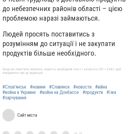
до небезпечних районів області – цією
проблемою наразі займаються.
Людей просять поставитись з
розумінням до ситуації і не закупати
продуктів більше необхідного.
Якщо ви помітили помилку, виділіть необхідний текст і натисніть Ctrl + Enter, щоб
повідомити про це редакцію
#Слов’янськ
#новини
#Славянск
#новости
#війна
#война в Украине
#война на Донбассе
#продукти
#їжа
#харчування
Сайт міста