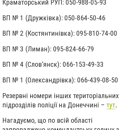
Краматорський РУП: 050-988-05-93
ВП № 1 (Дружківка): 050-864-50-46
ВП № 2 (Костянтинівка): 095-810-74-00
ВП № 3 (Лиман): 095-824-66-79
ВП № 4 (Слов’янск): 066-153-49-33
ВП № 1 (Олександрівка): 066-439-08-50
Резервні номери інших територіальних
підрозділів поліції на Донеччині –
тут
.
Нагадуємо, що по всій області
запроваджено комендантську годину з