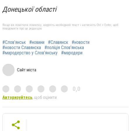
Донецької області
Якщо ви помітили помилку, виділіть необхідний текст і натисніть Ctrl + Enter, щоб
повідомити про це редакцію
#Слов’янськ
#новини
#Славянск
#новости
#новости Славянска
#поліція Слов’янська
#мародерство у Слов’янську
#мародери
Сайт міста
0,0
Авторизуйтесь
, щоб оцінити