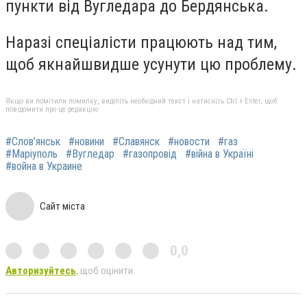
пункти від Вугледара до Бердянська.
Наразі спеціалісти працюють над тим,
щоб якнайшвидше усунути цю проблему.
Якщо ви помітили помилку, виділіть необхідний текст і натисніть Ctrl + Enter, щоб
повідомити про це редакцію
#Слов’янськ
#новини
#Славянск
#новости
#газ
#Маріуполь
#Вугледар
#газопровід
#війна в Україні
#война в Украине
Сайт міста
0,0
Авторизуйтесь
, щоб оцінити