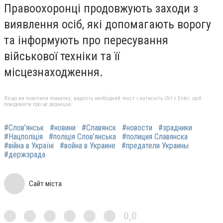
Правоохоронці продовжують заходи з
виявлення осіб, які допомагають ворогу
та інформують про пересування
військової техніки та її
місцезнаходження.
Якщо ви помітили помилку, виділіть необхідний текст і натисніть Ctrl + Enter, щоб
повідомити про це редакцію
#Слов’янськ
#новини
#Славянск
#новости
#зрадники
#Нацполіція
#поліція Слов’янська
#полиция Славянска
#війна в Україні
#война в Украине
#предатели Украины
#держзрада
Сайт міста
0,0