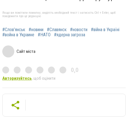
Якщо ви помітили помилку, виділіть необхідний текст і натисніть Ctrl + Enter, щоб
повідомити про це редакцію
#Слов’янськ
#новини
#Славянск
#новости
#війна в Україні
#война в Украине
#НАТО
#ядерна загроза
Сайт міста
0,0
Авторизуйтесь
, щоб оцінити