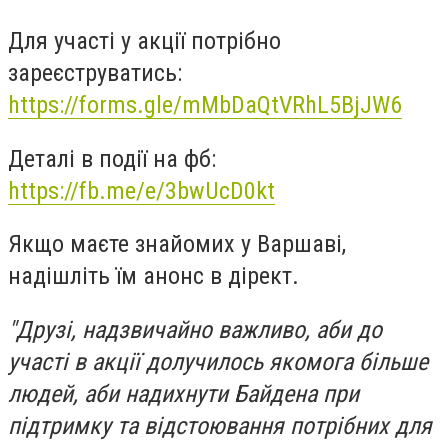
Для участі у акції потрібно
зареєструватись:
https://forms.gle/mMbDaQtVRhL5BjJW6
Деталі в події на фб:
https://fb.me/e/3bwUcD0kt
Якщо маєте знайомих у Варшаві,
надішліть їм анонс в дірект.
"Друзі, надзвичайно важливо, аби до
участі в акції долучилось якомога більше
людей, аби надихнути Байдена при
підтримку та відстоювання потрібних для