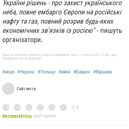
України рішень - про захист українського
неба, повне ембарго Європи на російські
нафту та газ, повний розрив будь-яких
економічних зв’язків із росією"
- пишуть
організатори.
Якщо ви помітили помилку, виділіть необхідний текст і натисніть Ctrl + Enter, щоб
повідомити про це редакцію
#акція
#Україна
#Польща
#війна
#Байден
#Варшава
Сайт міста
0,0
Авторизуйтесь
, щоб оцінити