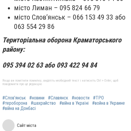
місто Лиман – 095 824 66 79
місто Слов’янськ – 066 153 49 33 або
063 554 29 86
Територіальна оборона Краматорського
району:
095 394 02 63 або 093 422 94 84
Якщо ви помітили помилку, виділіть необхідний текст і натисніть Ctrl + Enter, щоб
повідомити про це редакцію
#Слов’янськ
#новини
#Славянск
#новости
#ТРО
#тероборона
#шахрайство
#війна в Україні
#война в Украине
#війна на Донбасі
Сайт міста