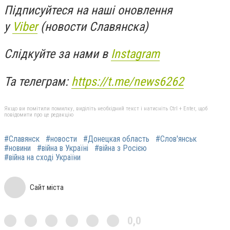
Підписуйтеся на наші оновлення
у
Viber
(новости Славянска)
Слідкуйте за нами в
Instagram
Та телеграм:
https://t.me/news6262
Якщо ви помітили помилку, виділіть необхідний текст і натисніть Ctrl + Enter, щоб
повідомити про це редакцію
#Славянск
#новости
#Донецкая область
#Слов'янськ
#новини
#війна в Україні
#війна з Росією
#війна на сході України
Сайт міста
0,0