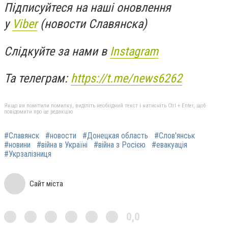
Підписуйтеся на наші оновлення
у
Viber
(новости Славянска)
Слідкуйте за нами в
Instagram
Та телеграм:
https://t.me/news6262
Якщо ви помітили помилку, виділіть необхідний текст і натисніть Ctrl + Enter, щоб
повідомити про це редакцію
#Славянск
#новости
#Донецкая область
#Слов'янськ
#новини
#війна в Україні
#війна з Росією
#евакуація
#Укрзалізниця
Сайт міста
0,0