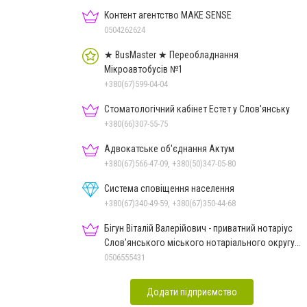
Контент агентство MAKE SENSE
0504262624
★ BusMaster ★ Переобладнання
Мікроавтобусів №1
+380(67)599-04-04
Стоматологічний кабінет Естет у Слов'янську
+380(66)307-55-75
Адвокатське об'єднання Актум
+380(67)566-47-09, +380(50)347-05-80
Система сповіщення населення
+380(67)340-49-59, +380(67)350-44-68
Бігун Віталій Валерійович - приватний нотаріус
Слов'янського міського нотаріального округу
Дон.обл.
0506555431
Додати підприємство