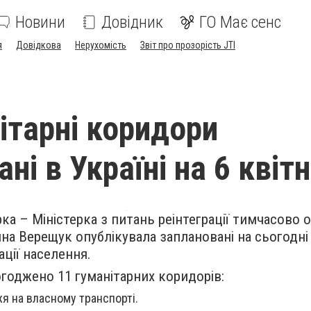
Новини
Довідник
ГО Має сенс
я
Довідкова
Нерухомість
Звіт про прозорість JTI
нітарні коридори
ні в Україні на 6 квіт
рка – Міністерка з питань реінтеграції тимчасово
ина Верещук опублікувала заплановані на сьогодні 
ції населення.
огоджено 11 гуманітарних коридорів:
я на власному транспорті.