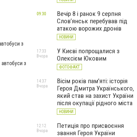
Вечір 8 і ранок 9 серпня
09:30
Слов’янськ перебував під
атакою ворожих дронів
НОВИНИ
автобуси з
У Києві попрощалися з
17:33
Вчора
Олексієм Юковим
 автобуси з
ФОТОФАКТ
Вісім років пам'яті: історія
14:37
Вчора
Героя Дмитра Українського,
який став на захист України
після окупації рідного міста
НОВИНИ
Петиція про присвоєння
12:12
Вчора
звання Героя України