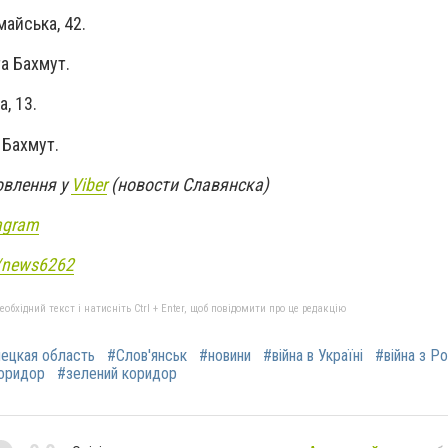
майська, 42.
а Бахмут.
а, 13.
 Бахмут.
овлення у
Viber
(новости Славянска)
agram
e/news6262
бхідний текст і натисніть Ctrl + Enter, щоб повідомити про це редакцію
ецкая область
#Слов'янськ
#новини
#війна в Україні
#війна з Р
коридор
#зелений коридор