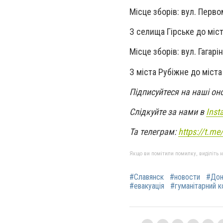
Місце зборів: вул. Перво
З селища Гірське до міст
Місце зборів: вул. Гагарін
З міста Рубіжне до міста
Підписуйтеся на наші он
Слідкуйте за нами в
Inst
Та телеграм:
https://t.m
Якщо ви помітили помилку, виділіть нео
#Славянск
#новости
#Дон
#евакуація
#гуманітарний 