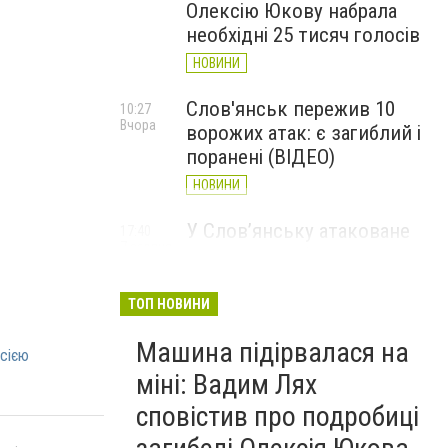
Олексію Юкову набрала
необхідні 25 тисяч голосів
НОВИНИ
Слов'янськ пережив 10
10:27
Вчора
ворожих атак: є загиблий і
поранені (ВІДЕО)
НОВИНИ
У Слов’янську атаковане
17:40
7 серпня
перехрестя, п'ятеро
поранених
ТОП НОВИНИ
НОВИНИ
Машина підірвалася на
осією
міні: Вадим Лях
сповістив про подробиці