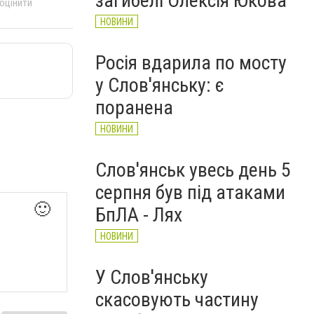
загибелі Олексія Юкова
 оцінити
НОВИНИ
Росія вдарила по мосту
у Слов'янську: є
поранена
НОВИНИ
Слов'янськ увесь день 5
серпня був під атаками
🙂
БпЛА - Лях
НОВИНИ
У Слов'янську
скасовують частину