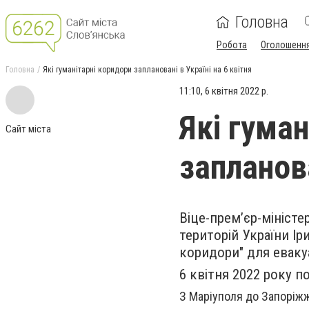
Головна
Робота
Оголошенн
Головна
Які гуманітарні коридори заплановані в Україні на 6 квітня
11:10, 6 квітня 2022 р.
Які гума
Сайт міста
запланова
Віце-прем’єр-міністе
територій України Ір
коридори" для евакуа
6 квітня 2022 року п
З Маріуполя до Запоріжж