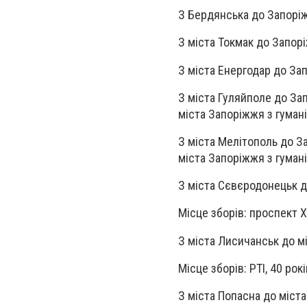
З Бердянська до Запоріж
З міста Токмак до Запор
З міста Енергодар до За
З міста Гуляйполе до За
міста Запоріжжя з гума
З міста Мелітополь до З
міста Запоріжжя з гума
З міста Сєвєродонецьк д
Місце зборів: проспект Хі
З міста Лисичанськ до м
Місце зборів: РТІ, 40 рок
З міста Попасна до міста