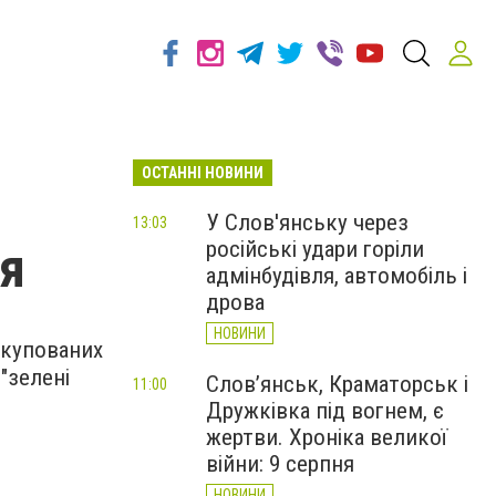
ОСТАННІ НОВИНИ
У Слов'янську через
13:03
російські удари горіли
ня
адмінбудівля, автомобіль і
дрова
НОВИНИ
 окупованих
"зелені
Слов’янськ, Краматорськ і
11:00
Дружківка під вогнем, є
жертви. Хроніка великої
війни: 9 серпня
НОВИНИ