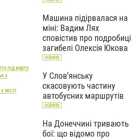
Машина підірвалася на
міні: Вадим Лях
сповістив про подробиці
загибелі Олексія Юкова
НОВИНИ
то під варту
У Слов'янську
ьк з
скасовують частину
у місті
автобусних маршрутів
НОВИНИ
На Донеччині тривають
бої: що відомо про