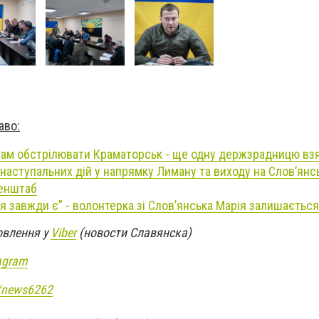
аво:
ам обстрілювати Краматорськ - ще одну держзрадницю взя
 наступальних дій у напрямку Лиману та виходу на Слов’янс
Генштаб
, я завжди є” - волонтерка зі Слов’янська Марія залишається 
овлення у
Viber
(новости Славянска)
agram
e/news6262