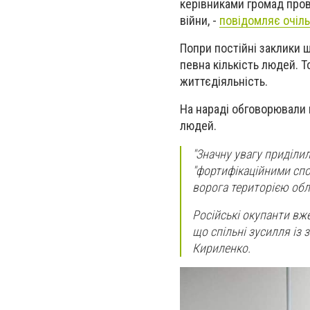
керівниками громад про
війни, -
повідомляє очіль
Попри постійні заклики 
певна кількість людей. 
життєдіяльність.
На нараді обговорювали 
людей.
"Значну увагу приділи
"фортифікаційними спо
ворога територією обл
Російські окупанти вже
що спільні зусилля із 
Кириленко.