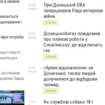
ів в умовах
При Донецькій ОВА
16:24
Вчора
запрацювала Рада ветеранів
війни
алишається
ціонування і
НОВИНИ
Донецькоблгаз повідомив
15:30
тарні потреби
Вчора
про планові роботи у
Слов’янську: де відключать
газ
лища стануть
НОВИНИ
льнити рух
«Армія відновлення» на
14:55
Вчора
 це означає,
Донеччині: тисячі людей
відомляє Павло
долучилися до відбудови
громад
НОВИНИ
Як службові собаки 18-ї
13:34