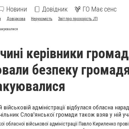
Новини
Довідник
ГО Має сенс
я
Довідкова
Нерухомість
Звіт про прозорість JTI
евакуювалися
чині керівники громад
вали безпеку громадя
вакуювалися
 військовій адміністрації відбулася обласна нара
чільник Слов'янської громади також взяв у ній уч
ої обласної військової адміністрації Павло Кириленко прові