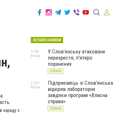
ОСТАННІ НОВИНИ
У Слов’янську атаковане
17:40
Вчора
перехрестя, п'ятеро
н,
поранених
НОВИНИ
Підприємець зі Слов'янська
17:24
Вчора
відкрив лабораторію
завдяки програмі «Власна
да
справа»
асть.
НОВИНИ
в нараду з