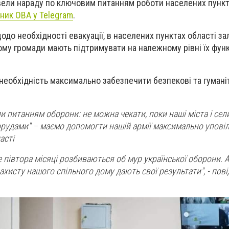
вели нараду по ключовим питанням роботи населених пункт
ник ОВА у Telegram
.
щодо необхідності евакуації, в населених пунктах області з
Тому громади мають підтримувати на належному рівні їх функ
необхідність максимально забезпечити безпекові та гумані
ли питанням оборони: не можна чекати, поки наші міста і се
рудами" – маємо допомогти нашій армії максимально упові
асті
 півтора місяці розбиваються об мур української оборони. А
захисту нашого спільного дому дають свої результати", - по