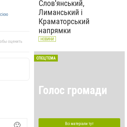
Слов'янський,
Лиманський і
осією
Краматорський
напрямки
НОВИНИ
тобы оценить
СПЕЦТЕМА
Голос громади
🙂
Всі матеріали тут