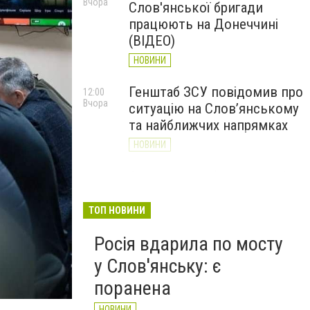
Вчора
Слов'янської бригади
працюють на Донеччині
(ВІДЕО)
НОВИНИ
Генштаб ЗСУ повідомив про
12:00
Вчора
ситуацію на Слов’янському
та найближчих напрямках
НОВИНИ
Слов’янськ обстріляли 13
11:18
Вчора
разів за добу. Хроніка
великої війни: 7 серпня
ТОП НОВИНИ
НОВИНИ
Росія вдарила по мосту
у Слов'янську: є
поранена
НОВИНИ