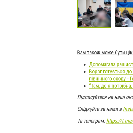
Вам також може бути цік
Допомагала рашист
Ворог готується до
північного сходу - 
“Там, де я потрібна
Підписуйтеся на наші он
Слідкуйте за нами в
Inst
Та телеграм:
https://t.m