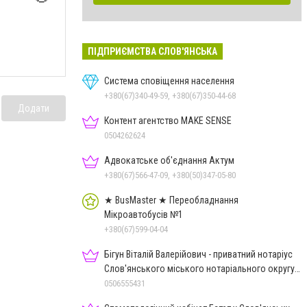
ПІДПРИЄМСТВА СЛОВ'ЯНСЬКА
Система сповіщення населення
+380(67)340-49-59, +380(67)350-44-68
Додати
Контент агентство MAKE SENSE
0504262624
Адвокатське об'єднання Актум
+380(67)566-47-09, +380(50)347-05-80
★ BusMaster ★ Переобладнання
Мікроавтобусів №1
+380(67)599-04-04
Бігун Віталій Валерійович - приватний нотаріус
Слов'янського міського нотаріального округу
Дон.обл.
0506555431