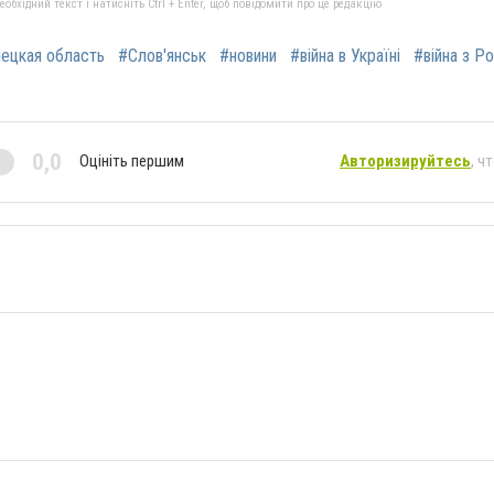
бхідний текст і натисніть Ctrl + Enter, щоб повідомити про це редакцію
ецкая область
#Слов'янськ
#новини
#війна в Україні
#війна з Р
0,0
Оцініть першим
Авторизируйтесь
, ч