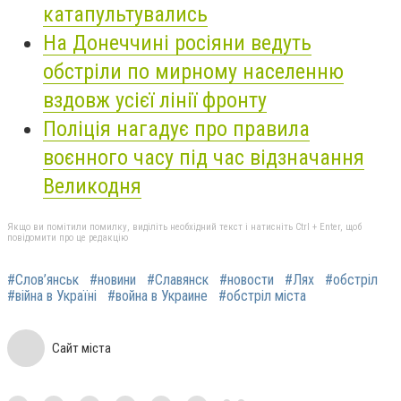
катапультувались
На Донеччині росіяни ведуть
обстріли по мирному населенню
вздовж усієї лінії фронту
Поліція нагадує про правила
воєнного часу під час відзначання
Великодня
Якщо ви помітили помилку, виділіть необхідний текст і натисніть Ctrl + Enter, щоб
повідомити про це редакцію
#Слов’янськ
#новини
#Славянск
#новости
#Лях
#обстріл
#війна в Україні
#война в Украине
#обстріл міста
Сайт міста