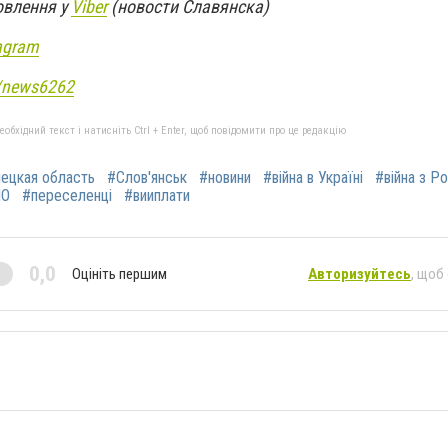
овлення у
Viber
(новости Славянска)
agram
e/news6262
бхідний текст і натисніть Ctrl + Enter, щоб повідомити про це редакцію
ецкая область
#Слов'янськ
#новини
#війна в Україні
#війна з Р
ПО
#переселенці
#вииплати
0,0
Оцініть першим
Авторизуйтесь
, щоб