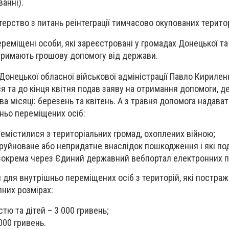
ванні).
терство з питань реінтеграції тимчасово окупованих терито
реміщені особи, які зареєстровані у громадах Донецької та
тримають грошову допомогу від держави.
Донецької обласної військової адміністрації Павло Кирилен
ся та до кінця квітня подав заяву на отримання допомоги, 
ва місяці: березень та квітень. А з травня допомога надава
ньо переміщених осіб:
ремістилися з територіальних громад, охоплених війною;
зруйноване або непридатне внаслідок пошкодження і які по
зокрема через Єдиний державний вебпортал електронних п
для внутрішньо переміщених осіб з територій, які постраж
пних розмірах:
істю та дітей – 3 000 гривень;
000 гривень.