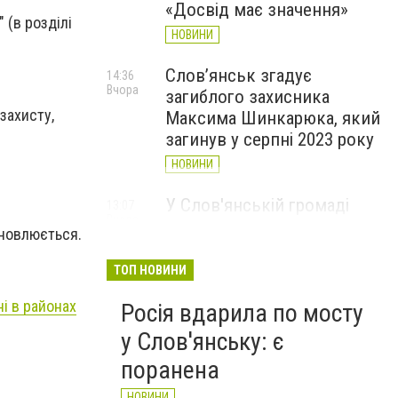
«Досвід має значення»
 (в розділі
НОВИНИ
Слов’янськ згадує
14:36
Вчора
загиблого захисника
захисту,
Максима Шинкарюка, який
загинув у серпні 2023 року
НОВИНИ
У Слов'янській громаді
13:07
Вчора
організували підвіз води:
оновлюється.
опубліковано графіки
ТОП НОВИНИ
НОВИНИ
і в районах
Росія вдарила по мосту
у Слов'янську: є
поранена
НОВИНИ