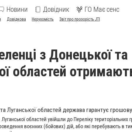
Новини
Довідник
ГО Має сенс
я
Довідкова
Нерухомість
Звіт про прозорість JTI
еленці з Донецької та
ої областей отримают
а Луганської областей держава гарантує грошов
а Луганської областей увійшли до Переліку територіальних 
роведення воєнних (бойових) дій, або які перебувають в ти