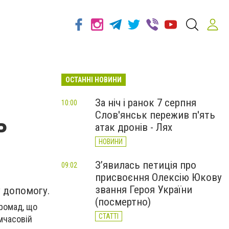
ОСТАННІ НОВИНИ
За ніч і ранок 7 серпня
10:00
Слов'янськ пережив п'ять
ь
атак дронів - Лях
НОВИНИ
З’явилась петиція про
09:02
присвоєння Олексію Юкову
звання Героя України
у допомогу.
(посмертно)
громад, що
СТАТТІ
мчасовій