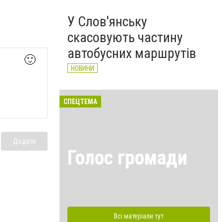
У Слов'янську
скасовують частину
автобусних маршрутів
🙂
НОВИНИ
СПЕЦТЕМА
Додати
Голос громади
Всі матеріали тут