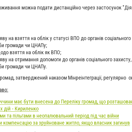
оживання можна подати дистанційно через застосунок "Дія"
ву на взяття на облік у статусі ВПО до органів соціального 
би громади чи ЦНАПу;
одо взяття на облік як ВПО;
яву на отримання допомоги до органів соціального захисту,
би громади чи ЦНАПу.
громад, затверджений наказом Мінреінтеграції, регулярно 
аво:
ччини має бути внесена до Переліку громад, що розташован
 дій - Кириленко
ми та пільгами в неопалювальний період під час війни
 компенсацію за зруйноване житло, якщо власник загинув