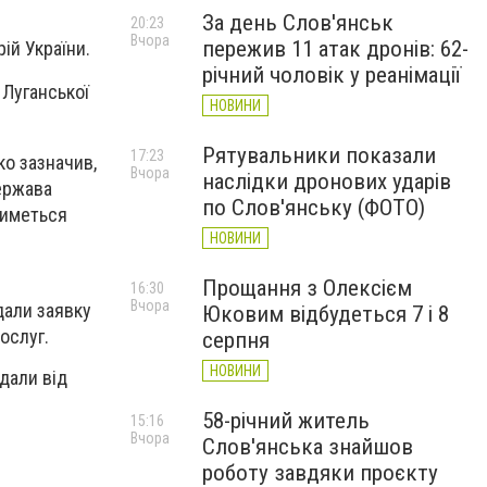
За день Слов'янськ
20:23
Вчора
пережив 11 атак дронів: 62-
рій України.
річний чоловік у реанімації
 Луганської
НОВИНИ
Рятувальники показали
17:23
ко зазначив,
Вчора
наслідки дронових ударів
держава
по Слов'янську (ФОТО)
тиметься
НОВИНИ
Прощання з Олексієм
16:30
Вчора
дали заявку
Юковим відбудеться 7 і 8
ослуг.
серпня
НОВИНИ
дали від
58-річний житель
15:16
Вчора
Слов'янська знайшов
роботу завдяки проєкту