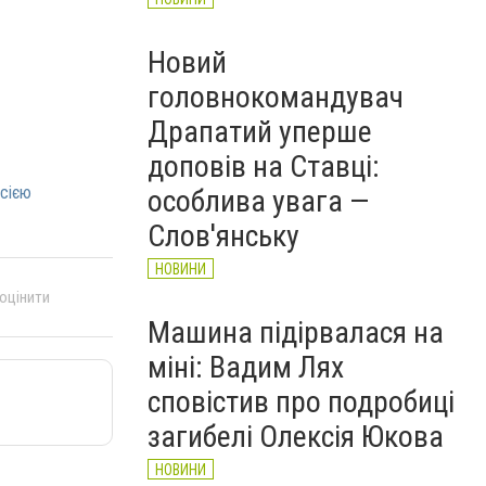
Новий
головнокомандувач
Драпатий уперше
доповів на Ставці:
осією
особлива увага —
Слов'янську
НОВИНИ
 оцінити
Машина підірвалася на
міні: Вадим Лях
сповістив про подробиці
загибелі Олексія Юкова
НОВИНИ