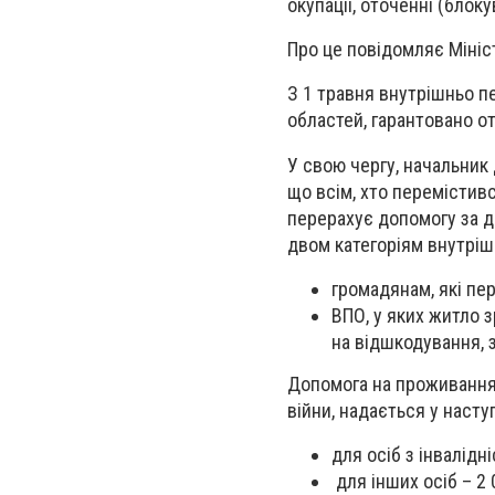
окупації, оточенні (блоку
Про це повідомляє Мініс
З 1 травня внутрішньо пе
областей, гарантовано о
У свою чергу, начальник 
що всім, хто перемістив
перерахує допомогу за д
двом категоріям внутріш
громадянам, які пе
ВПО, у яких житло 
на відшкодування, 
Допомога на проживання 
війни, надається у насту
для осіб з інвалідн
для інших осіб – 2 