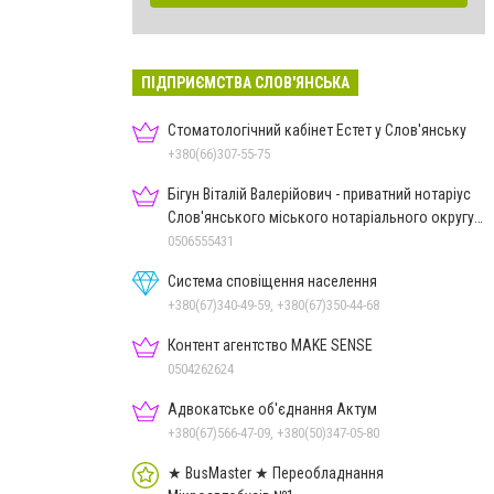
ПІДПРИЄМСТВА СЛОВ'ЯНСЬКА
Стоматологічний кабінет Естет у Слов'янську
+380(66)307-55-75
Бігун Віталій Валерійович - приватний нотаріус
Слов'янського міського нотаріального округу
Дон.обл.
0506555431
Система сповіщення населення
+380(67)340-49-59, +380(67)350-44-68
Контент агентство MAKE SENSE
0504262624
Адвокатське об'єднання Актум
+380(67)566-47-09, +380(50)347-05-80
★ BusMaster ★ Переобладнання