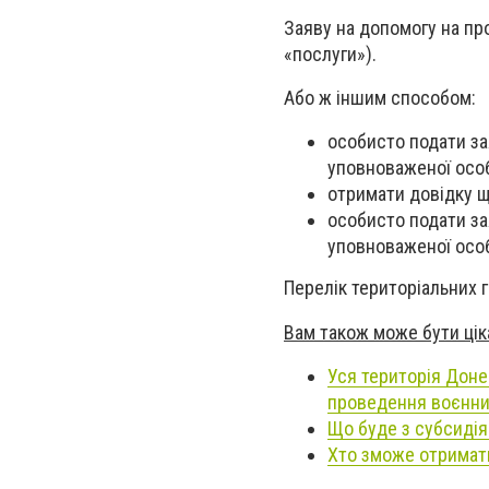
Заяву на допомогу на пр
«послуги»).
Або ж іншим способом:
особисто подати зая
уповноваженої осо
отримати довідку щ
особисто подати за
уповноваженої осо
Перелік територіальних 
Вам також може бути цік
Уся територія Доне
проведення воєнних
Що буде з субсидія
Хто зможе отримати