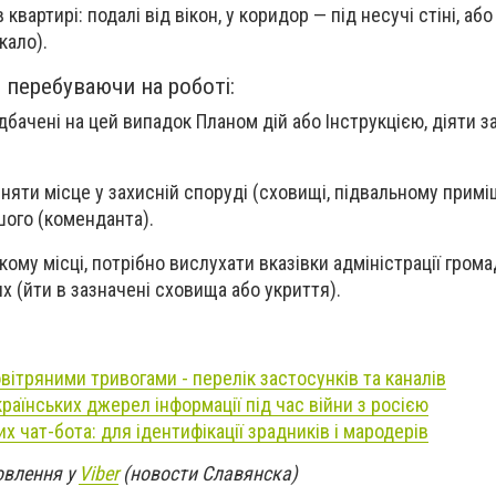
квартирі: подалі від вікон, у коридор — під несучі стіні, або
кало).
 перебуваючи на роботі:
дбачені на цей випадок Планом дій або Інструкцією, діяти з
йняти місце у захисній споруді (сховищі, підвальному примі
шого (коменданта).
ому місці, потрібно вислухати вказівки адміністрації грома
их (йти в зазначені сховища або укриття).
вітряними тривогами - перелік застосунків та каналів
раїнських джерел інформації під час війни з росією
х чат-бота: для ідентифікації зрадників і мародерів
овлення у
Viber
(новости Славянска)