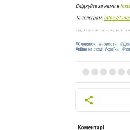
Слідкуйте за нами в
Inst
Та телеграм:
https://t.m
Якщо ви помітили помилку, виділіть нео
#Славянск
#новости
#Дон
#війна на сході України
#по
Коментарі