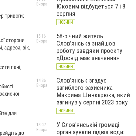
Вчора
Юковим відбудеться 7 і 8
серпня
ер тривоги;
НОВИНИ
58-річний житель
15:16
ьої сторони
Вчора
Слов'янська знайшов
, адреса, вік,
роботу завдяки проєкту
«Досвід має значення»
сити печі,
НОВИНИ
Слов’янськ згадує
14:36
Вчора
обисті
загиблого захисника
захисної
Максима Шинкарюка, який
загинув у серпні 2023 року
НОВИНИ
уйте для
У Слов'янській громаді
13:07
Вчора
організували підвіз води:
рейдіть до