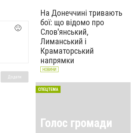
На Донеччині тривають
бої: що відомо про
🙂
Слов'янський,
Лиманський і
Краматорський
напрямки
НОВИНИ
Додати
СПЕЦТЕМА
Голос громади