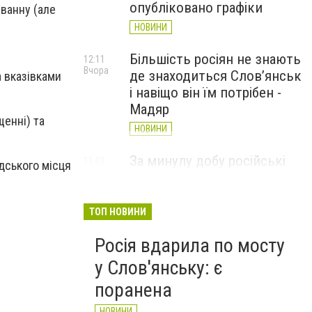
опубліковано графіки
 ванну (але
НОВИНИ
Більшість росіян не знають
12:11
Вчора
де знаходиться Слов’янськ
а вказівками
і навіщо він їм потрібен -
Мадяр
щенні) та
НОВИНИ
За минулу добу російські
11:09
дського місця
Вчора
війська 13 разів атакували
Слов'янськ. Хроніка
великої війни: 6 серпня
ТОП НОВИНИ
НОВИНИ
Росія вдарила по мосту
у Слов'янську: є
поранена
НОВИНИ