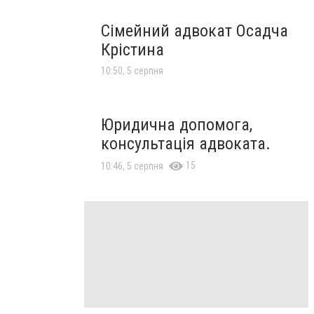
Сімейний адвокат Осадча
Крістина
10:50, 5 серпня
Юридична допомога,
консультація адвоката.
15
10:46, 5 серпня