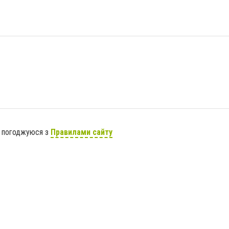
я погоджуюся з
Правилами сайту