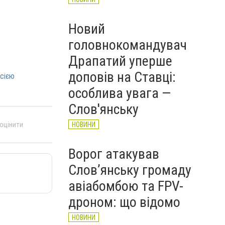
Новий
головнокомандувач
Драпатий уперше
доповів на Ставці:
осією
особлива увага —
Слов'янську
 оцінити
НОВИНИ
Ворог атакував
Слов’янську громаду
авіабомбою та FPV-
дроном: що відомо
НОВИНИ