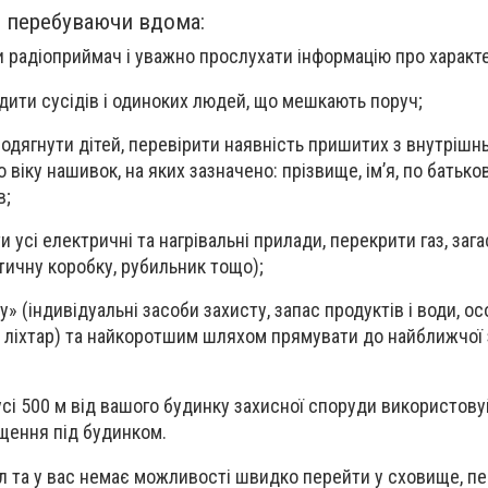
 перебуваючи вдома:
чи радіоприймач і уважно прослухати інформацію про характ
дити сусідів і одиноких людей, що мешкають поруч;
 одягнути дітей, перевірити наявність пришитих з внутрішн
 віку нашивок, на яких зазначено: прізвище, ім’я, по батькові
в;
и усі електричні та нагрівальні прилади, перекрити газ, зага
тичну коробку, рубильник тощо);
у» (індивідуальні засоби захисту, запас продуктів і води, ос
 ліхтар) та найкоротшим шляхом прямувати до найближчої 
іусі 500 м від вашого будинку захисної споруди використов
щення під будинком.
л та у вас немає можливості швидко перейти у сховище, пе