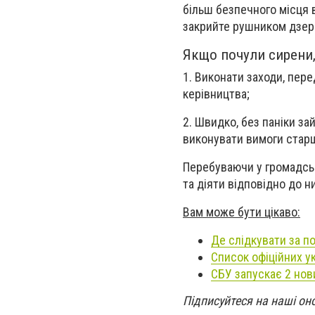
більш безпечного місця в 
закрийте рушником дзер
Якщо почули сирени,
1. Виконати заходи, пере
керівництва;
2. Швидко, без паніки за
виконувати вимоги стар
Перебуваючи у громадськ
та діяти відповідно до н
Вам може бути цікаво:
Де слідкувати за по
Список офіційних ук
СБУ запускає 2 нови
Підписуйтеся на наші он