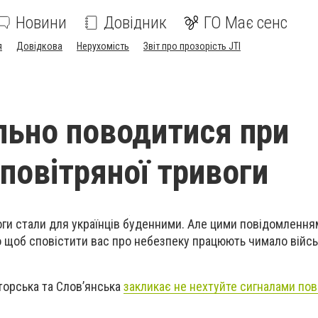
Новини
Довідник
ГО Має сенс
я
Довідкова
Нерухомість
Звіт про прозорість JTI
льно поводитися при
 повітряної тривоги
оги стали для українців буденними. Але цими повідомленн
о щоб сповістити вас про небезпеку працюють чимало війс
торська та Слов’янська
закликає не нехтуйте сигналами пов