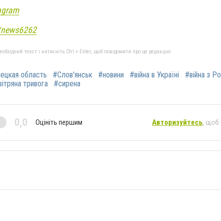
agram
e/news6262
бхідний текст і натисніть Ctrl + Enter, щоб повідомити про це редакцію
ецкая область
#Слов'янськ
#новини
#війна в Україні
#війна з Р
вітряна тривога
#сирена
0,0
Оцініть першим
Авторизуйтесь
, щоб