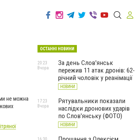
ОСТАННІ НОВИНИ
За день Слов'янськ
20:23
Вчора
пережив 11 атак дронів: 62-
річний чоловік у реанімації
НОВИНИ
ями не можна
Рятувальники показали
17:23
ькових
Вчора
наслідки дронових ударів
по Слов'янську (ФОТО)
НОВИНИ
ітряної
Прощання з Олексієм
16:30