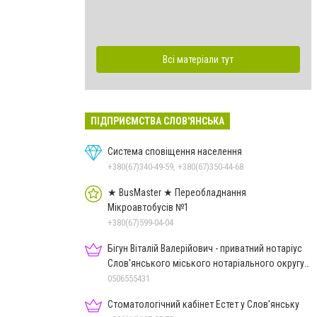
Всі матеріали тут
ПІДПРИЄМСТВА СЛОВ'ЯНСЬКА
Система сповіщення населення
+380(67)340-49-59, +380(67)350-44-68
★ BusMaster ★ Переобладнання
Мікроавтобусів №1
+380(67)599-04-04
Бігун Віталій Валерійович - приватний нотаріус
Слов'янського міського нотаріального округу
Дон.обл.
0506555431
Стоматологічний кабінет Естет у Слов'янську