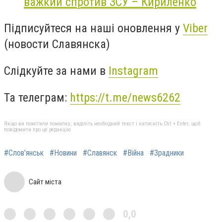
важкий спротив ЗСУ – Кириленко
Підписуйтеся на наші оновлення у
Viber
(новости Славянска)
Слідкуйте за нами в
Instagram
Та телеграм:
https://t.me/news6262
Якщо ви помітили помилку, виділіть необхідний текст і натисніть Ctrl + Enter, щоб
повідомити про це редакцію
#Слов'янськ
#Новини
#Славянск
#Війна
#Зрадники
Сайт міста
0,0