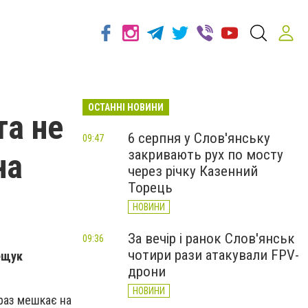
ОСТАННІ НОВИНИ
та не
6 серпня у Слов'янську
09:47
закривають рух по мосту
на
через річку Казенний
Торець
НОВИНИ
За вечір і ранок Слов'янськ
09:36
чотири рази атакували FPV-
рещук
дрони
НОВИНИ
араз мешкає на