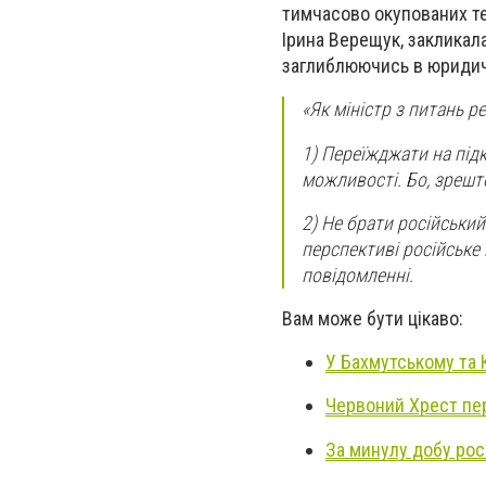
тимчасово окупованих тер
Ірина Верещук, закликал
заглиблюючись в юридичн
«Як міністр з питань р
1) Переїжджати на під
можливості. Бо, зрешт
2) Не брати російський
перспективі російське
повідомленні.
Вам може бути цікаво:
У Бахмутському та
Червоний Хрест пер
За минулу добу рос