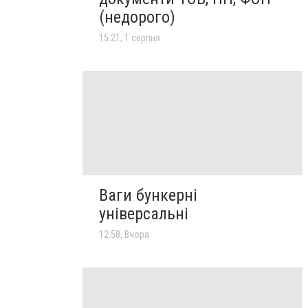
(недорого)
15:21, 1 серпня
Ваги бункерні
універсальні
12:58, Вчора