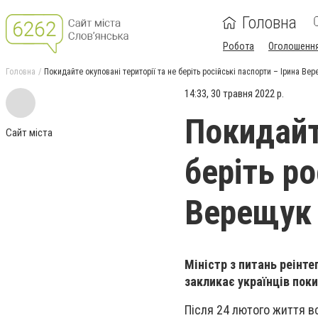
Головна
Робота
Оголошенн
Головна
Покидайте окуповані території та не беріть російські паспорти – Ірина Вер
14:33, 30 травня 2022 р.
Покидайте
Сайт міста
беріть ро
Верещук
Міністр з питань реінте
закликає українців пок
Після 24 лютого життя вс