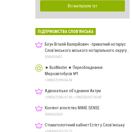
Всі матеріали тут
ПІДПРИЄМСТВА СЛОВ'ЯНСЬКА
Бігун Віталій Валерійович - приватний нотаріус
Слов'янського міського нотаріального округу
Дон.обл.
0506555431
★ BusMaster ★ Переобладнання
Мікроавтобусів №1
+380(67)599-04-04
Адвокатське об'єднання Актум
+380(67)566-47-09, +380(50)347-05-80
Контент агентство MAKE SENSE
0504262624
Стоматологічний кабінет Естет у Слов'янську
+380(66)307-55-75