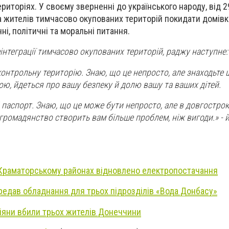
иторіях. У своєму зверненні до українського народу, від 2
а жителів тимчасово окупованих територій покидати домівк
і, політичні та моральні питання.
еінтеграції тимчасово окупованих територій, раджу наступне:
контрольну територію. Знаю, що це непросто, але знаходьте 
ою, йдеться про вашу безпеку й долю вашу та ваших дітей.
 паспорт. Знаю, що це може бути непросто, але в довгостро
 громадянство створить вам більше проблем, ніж вигоди.» - 
 Краматорському районах відновлено електропостачання
едав обладнання для трьох підрозділів «Вода Донбасу»
іяни вбили трьох жителів Донеччини