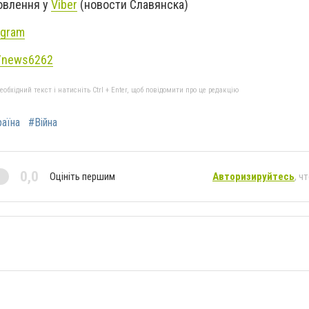
новлення у
Viber
(новости Славянска)
agram
e/news6262
бхідний текст і натисніть Ctrl + Enter, щоб повідомити про це редакцію
аїна
#Війна
0,0
Оцініть першим
Авторизируйтесь
, ч