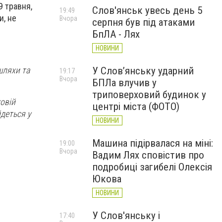
9 травня,
Слов'янськ увесь день 5
19:49
и, не
Вчора
серпня був під атаками
БпЛА - Лях
НОВИНИ
шляхи та
У Слов’янську ударний
19:17
Вчора
БПЛа влучив у
триповерховий будинок у
ковій
центрі міста (ФОТО)
йдеться у
НОВИНИ
Машина підірвалася на міні:
19:00
Вчора
Вадим Лях сповістив про
подробиці загибелі Олексія
Юкова
НОВИНИ
У Слов'янську і
17:40