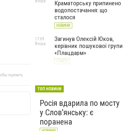
Вчора
Краматорську припинено
водопостачання: що
сталося
НОВИНИ
Загинув Олексій Юков,
17:09
Вчора
керівник пошукової групи
«Плацдарм»
СТАТТІ
Оформити паспорт у
тобы оценить
15:43
Вчора
Донецькій області можна
лише через електронну
ТОП НОВИНИ
чергу: що потрібно знати
Росія вдарила по мосту
слов’янцям
у Слов'янську: є
НОВИНИ
поранена
НОВИНИ