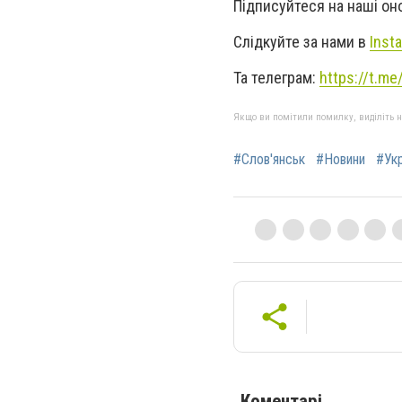
Підписуйтеся на наші о
Слідкуйте за нами в
Inst
Та телеграм:
https://t.m
Якщо ви помітили помилку, виділіть нео
#Слов'янськ
#Новини
#Укр
Коментарі