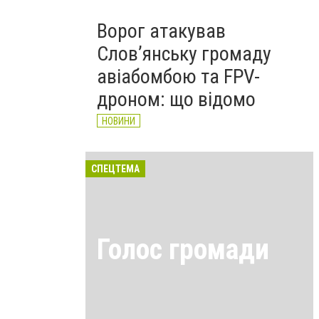
Ворог атакував
Слов’янську громаду
авіабомбою та FPV-
дроном: що відомо
НОВИНИ
СПЕЦТЕМА
Голос громади