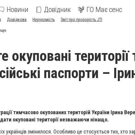
Новини
Довідник
ГО Має сенс
я
Довідкова
Нерухомість
Звіт про прозорість JTI
ещук
 окуповані території 
сійські паспорти – Іри
грації тимчасово окупованих територій України Ірина Ве
идати окуповані території незважаючи нінащо.
іх українців змінилося. Особливо це стосується тих, хто з