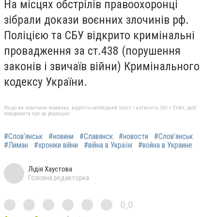
На місцях обстрілів правоохоронці
зібрали докази воєнних злочинів рф.
Поліцією та СБУ відкрито кримінальні
провадження за ст.438 (порушення
законів і звичаїв війни) Кримінального
кодексу України.
Якщо ви помітили помилку, виділіть необхідний текст і натисніть Ctrl + Enter, щоб
повідомити про це редакцію
#Слов’янськ
#новини
#Славянск
#новости
#Слов’янськ
#Лиман
#хроніки війни
#війна в Україні
#война в Украине
Лідія Хаустова
Головна редакторка
0,0