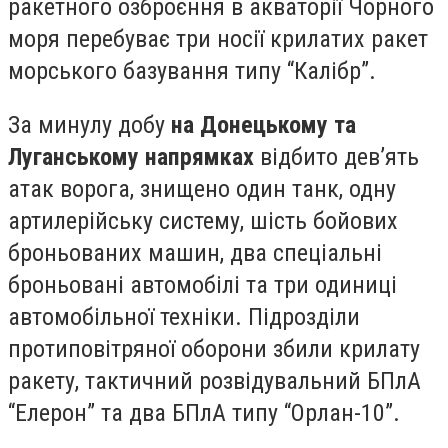
ракетного озброєння в акваторії Чорного
моря перебуває три носії крилатих ракет
морського базування типу “Калібр”.
За минулу добу
на Донецькому та
Луганському напрямках
відбито дев’ять
атак ворога, знищено один танк, одну
артилерійську систему, шість бойових
броньованих машин, два спеціальні
броньовані автомобілі та три одиниці
автомобільної техніки. Підрозділи
протиповітряної оборони збили крилату
ракету, тактичний розвідувальний БПлА
“Елерон” та два БПлА типу “Орлан-10”.