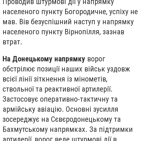
Проводив штурмові дії у напрямку
населеного пункту Богородичне, успіху не
мав. Вів безуспішний наступ у напрямку
населеного пункту Вірнопілля, зазнав
втрат.
На Донецькому напрямку
ворог
обстрілює позиції наших військ уздовж
всієї лінії зіткнення із мінометів,
ствольної та реактивної артилерії.
Застосовує оперативно-тактичну та
армійську авіацію. Основні зусилля
зосереджує на Сєвєродонецькому та
Бахмутському напрямках. За підтримки
артилерії, ворог веде штурмові дії в