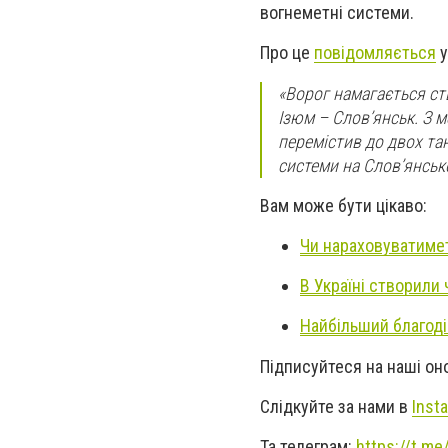
вогнеметні системи.
Про це
повідомляється
у
«Ворог намагається ст
Ізюм – Слов’янськ. З 
перемістив до двох та
системи на Слов’янськ
Вам може бути цікаво:
Чи нараховуватимет
В Україні створили
Найбільший благоді
Підписуйтеся на наші о
Слідкуйте за нами в
Inst
Та телеграм:
https://t.m