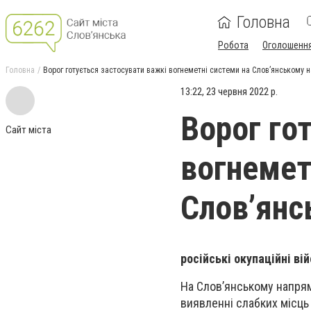
Головна
Робота
Оголошенн
Головна
Ворог готується застосувати важкі вогнеметні системи на Слов’янському 
13:22, 23 червня 2022 р.
Ворог го
Сайт міста
вогнемет
Слов’янс
російські окупаційні в
На Слов’янському напря
виявленні слабких місць 