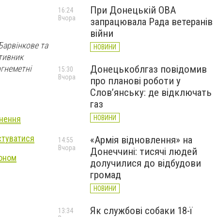
При Донецькій ОВА
16:24
Вчора
запрацювала Рада ветеранів
війни
Барвінкове та
НОВИНИ
отивник
огнеметні
Донецькоблгаз повідомив
15:30
Вчора
про планові роботи у
Слов’янську: де відключать
газ
снення
НОВИНИ
истуватися
«Армія відновлення» на
14:55
Вчора
Донеччині: тисячі людей
доном
долучилися до відбудови
громад
НОВИНИ
Як службові собаки 18-ї
13:34