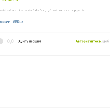
бхідний текст і натисніть Ctrl + Enter, щоб повідомити про це редакцію
авянск
#Війна
0,0
Оцініть першим
Авторизуйтесь
, щоб