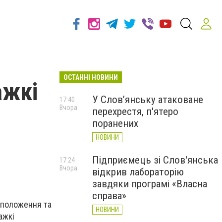
ОСТАННІ НОВИНИ
ажкі
У Слов’янську атаковане
17:40
Вчора
перехрестя, п'ятеро
поранених
НОВИНИ
Підприємець зі Слов'янська
17:24
Вчора
відкрив лабораторію
завдяки програмі «Власна
справа»
 положення та
НОВИНИ
ажкі