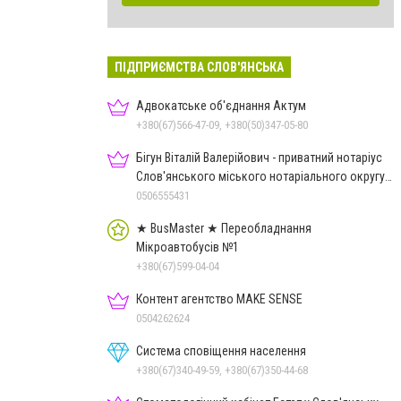
ПІДПРИЄМСТВА СЛОВ'ЯНСЬКА
Адвокатське об'єднання Актум
+380(67)566-47-09, +380(50)347-05-80
Бігун Віталій Валерійович - приватний нотаріус
Слов'янського міського нотаріального округу
Дон.обл.
0506555431
★ BusMaster ★ Переобладнання
Мікроавтобусів №1
+380(67)599-04-04
Контент агентство MAKE SENSE
0504262624
Система сповіщення населення
+380(67)340-49-59, +380(67)350-44-68