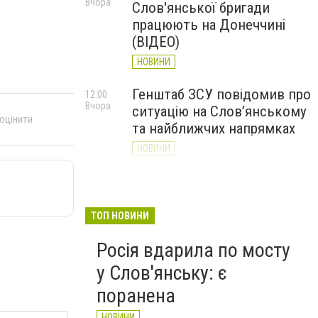
Вчора
Слов'янської бригади
працюють на Донеччині
(ВІДЕО)
НОВИНИ
Генштаб ЗСУ повідомив про
12:00
Вчора
ситуацію на Слов’янському
 оцінити
та найближчих напрямках
НОВИНИ
Слов’янськ обстріляли 13
11:18
Вчора
разів за добу. Хроніка
великої війни: 7 серпня
ТОП НОВИНИ
НОВИНИ
Росія вдарила по мосту
у Слов'янську: є
поранена
НОВИНИ