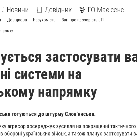
Новини
Довідник
ГО Має сенс
я
Довідкова
Нерухомість
Звіт про прозорість JTI
напрямку
тується застосувати в
ні системи на
ькому напрямку
ійська готуються до штурму Слов'янська.
мку агресор зосереджує зусилля на покращенні тактичного
в обороні українських військ, а також планує застосувати в