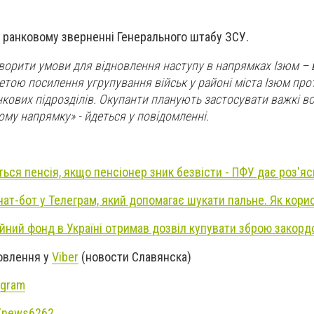
 ранковому зверненні Генерального штабу ЗСУ.
ворити умови для відновлення наступу в напрямках Ізюм – 
метою посилення угрупування військ у районі міста Ізюм пр
нкових підрозділів. Окупанти планують застосувати важкі в
ому напрямку» - йдеться у повідомленні.
ься пенсія, якщо пенсіонер зник безвісти - ПФУ дає роз'я
 чат-бот у Телеграм, який допомагає шукати пальне. Як кор
йний фонд в Україні отримав дозвіл купувати зброю закор
новлення у
Viber
(новости Славянска)
agram
e/news6262