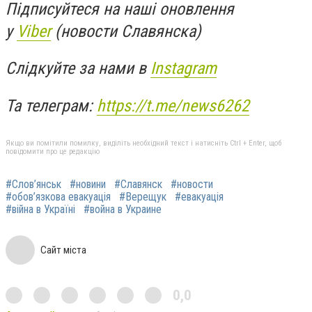
Підписуйтеся на наші оновлення
у
Viber
(новости Славянска)
Слідкуйте за нами в
Instagram
Та телеграм:
https://t.me/news6262
Якщо ви помітили помилку, виділіть необхідний текст і натисніть Ctrl + Enter, щоб
повідомити про це редакцію
#Слов’янськ
#новини
#Славянск
#новости
#обов’язкова евакуація
#Верещук
#евакуація
#війна в Україні
#война в Украине
Сайт міста
0,0