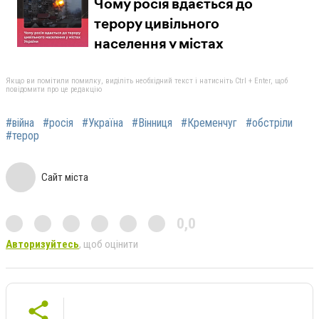
Якщо ви помітили помилку, виділіть необхідний текст і натисніть Ctrl + Enter, щоб
повідомити про це редакцію
#війна
#росія
#Україна
#Вінниця
#Кременчуг
#обстріли
#терор
Сайт міста
0,0
Авторизуйтесь
, щоб оцінити