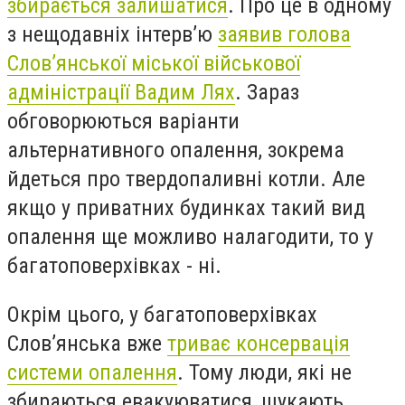
збирається залишатися
. Про це в одному
з нещодавніх інтерв’ю
заявив голова
Слов’янської міської військової
адміністрації Вадим Лях
. Зараз
обговорюються варіанти
альтернативного опалення, зокрема
йдеться про твердопаливні котли. Але
якщо у приватних будинках такий вид
опалення ще можливо налагодити, то у
багатоповерхівках - ні.
Окрім цього, у багатоповерхівках
Слов’янська вже
триває консервація
системи опалення
. Тому люди, які не
збираються евакуюватися, шукають