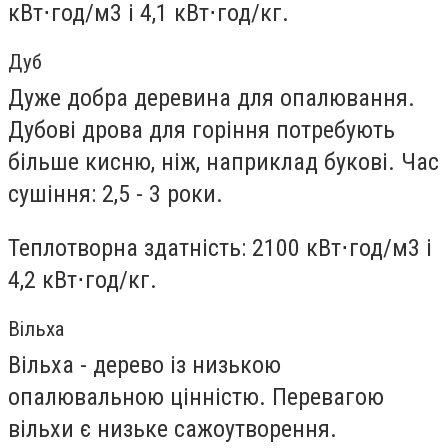
кВт⋅год/м3 і 4,1 кВт⋅год/кг.
Дуб
Дуже добра деревина для опалювання.
Дубові дрова для горіння потребують
більше кисню, ніж, наприклад букові. Час
сушіння: 2,5 - 3 роки.
Теплотворна здатність: 2100 кВт⋅год/м3 і
4,2 кВт⋅год/кг.
Вільха
Вільха - дерево із низькою
опалювальною цінністю. Перевагою
вільхи є низьке сажоутворення.