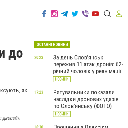
ОСТАННІ НОВИНИ
и до
За день Слов'янськ
20:23
пережив 11 атак дронів: 62-
річний чоловік у реанімації
НОВИНИ
ксують, як
Рятувальники показали
17:23
наслідки дронових ударів
по Слов'янську (ФОТО)
НОВИНИ
 дверей».
Прощання з Олексієм
16:30