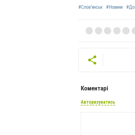
#Слов'янськ
#Новини
#До
Коментарі
Авторизуватись