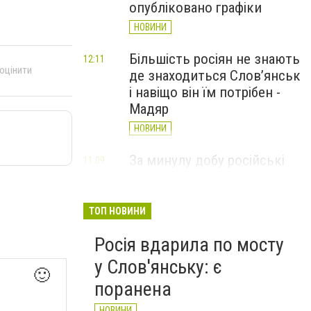
опубліковано графіки
НОВИНИ
Більшість росіян не знають
12:11
 оцінити
де знаходиться Слов’янськ
і навіщо він їм потрібен -
Мадяр
НОВИНИ
За минулу добу російські
11:09
війська 13 разів атакували
Слов'янськ. Хроніка
великої війни: 6 серпня
ТОП НОВИНИ
НОВИНИ
Росія вдарила по мосту
у Слов'янську: є
🙂
поранена
НОВИНИ