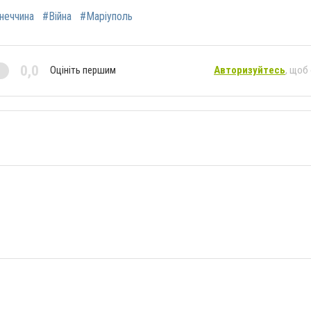
неччина
#Війна
#Маріуполь
0,0
Оцініть першим
Авторизуйтесь
, щоб