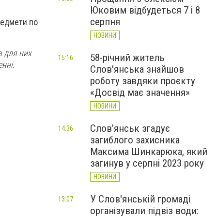
Юковим відбудеться 7 і 8
серпня
редмети по
НОВИНИ
в для них
58-річний житель
15:16
нні.
Слов'янська знайшов
роботу завдяки проєкту
«Досвід має значення»
НОВИНИ
Слов’янськ згадує
14:36
загиблого захисника
Максима Шинкарюка, який
загинув у серпні 2023 року
НОВИНИ
У Слов'янській громаді
13:07
організували підвіз води: