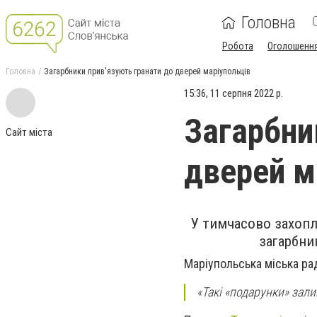
Головна
Робота
Оголошенн
Головна
Загарбники прив'язують гранати до дверей маріупольців
15:36, 11 серпня 2022 р.
Загарбни
Сайт міста
дверей м
У тимчасово захопл
загарбни
Маріупольська міська ра
«Такі «подарунки» зал