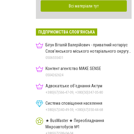
Всі матеріали тут
ПІДПРИЄМСТВА СЛОВ'ЯНСЬКА
Бігун Віталій Валерійович - приватний нотаріус
Слов'янського міського нотаріального округу
Дон.обл.
0506555431
Контент агентство MAKE SENSE
0504262624
Адвокатське об'єднання Актум
+380(67)566-47-09, +380(50)347-05-80
Система сповіщення населення
+380(67)340-49-59, +380(67)350-44-68
★ BusMaster ★ Переобладнання
Мікроавтобусів №1
+380(67)599-04-04