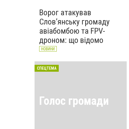
Ворог атакував
Слов’янську громаду
авіабомбою та FPV-
дроном: що відомо
НОВИНИ
СПЕЦТЕМА
Голос громади