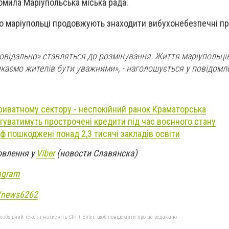
мила Маріупольська міська рада.
що маріупольці продовжують знаходити вибухонебезпечні п
повідально» ставляться до розмінування. Життя маріупольці
икаємо жителів бути уважними», - наголошується у повідомле
риватному сектору - неспокійний ранок Краматорська
ягуватимуть прострочені кредити під час воєнного стану
 рф пошкоджені понад 2,3 тисячі закладів освіти
овлення у
Viber
(новости Славянска)
agram
e/news6262
бхідний текст і натисніть Ctrl + Enter, щоб повідомити про це редакцію