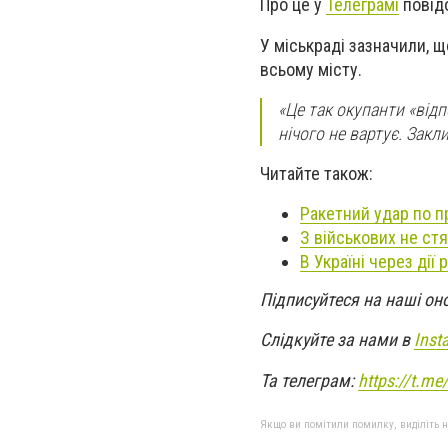
Про це у
Телеграмі
повідо
У міськраді зазначили, 
всьому місту.
«Це так окупанти «від
нічого не вартує. Закл
Читайте також:
Ракетний удар по п
З військових не ст
В Україні через дії
Підписуйтеся на наші он
Слідкуйте за нами в
Inst
Та телеграм:
https://t.m
Якщо ви помітили помилку, виділіть нео