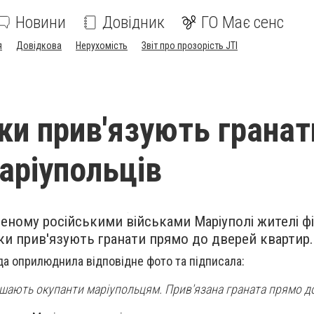
Новини
Довідник
ГО Має сенс
я
Довідкова
Нерухомість
Звіт про прозорість JTI
ки прив'язують гранат
аріупольців
еному російськими військами Маріуполі жителі фі
ки прив'язують гранати прямо до дверей квартир.
да оприлюднила відповідне фото та підписала:
ишають окупанти маріупольцям. Прив'язана граната прямо до