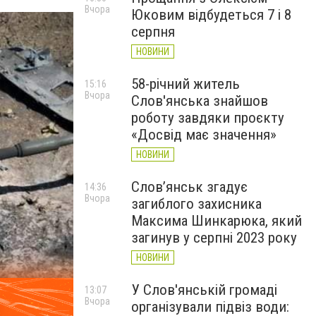
Вчора
Юковим відбудеться 7 і 8
серпня
НОВИНИ
58-річний житель
15:16
Вчора
Слов'янська знайшов
роботу завдяки проєкту
«Досвід має значення»
НОВИНИ
Слов’янськ згадує
14:36
Вчора
загиблого захисника
Максима Шинкарюка, який
загинув у серпні 2023 року
НОВИНИ
У Слов'янській громаді
13:07
Вчора
організували підвіз води: