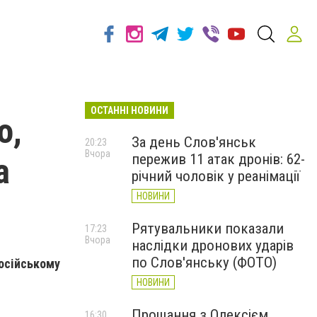
ОСТАННІ НОВИНИ
о,
За день Слов'янськ
20:23
Вчора
пережив 11 атак дронів: 62-
а
річний чоловік у реанімації
НОВИНИ
Рятувальники показали
17:23
Вчора
наслідки дронових ударів
по Слов'янську (ФОТО)
російському
НОВИНИ
Прощання з Олексієм
16:30