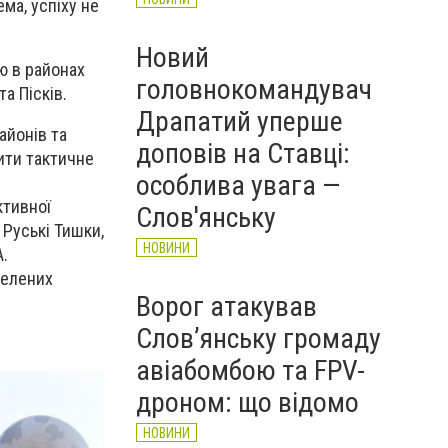
ма, успіху не
Новий
ю в районах
головнокомандувач
а Пісків.
Драпатий уперше
айонів та
доповів на Ставці:
ити тактичне
особлива увага —
ктивної
Слов'янську
 Руські Тишки,
НОВИНИ
А.
селених
Ворог атакував
Слов’янську громаду
авіабомбою та FPV-
дроном: що відомо
НОВИНИ