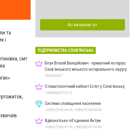
Всі матеріали тут
ли та
к і
ПІДПРИЄМСТВА СЛОВ'ЯНСЬКА
нтинівка, смт
Бігун Віталій Валерійович - приватний нотаріус
ка.
Слов'янського міського нотаріального округу
Дон.обл.
0506555431
аган»
Стоматологічний кабінет Естет у Слов'янську
+380(66)307-55-75
уртожиток,
Система сповіщення населення
+380(67)340-49-59, +380(67)350-44-68
 звичаїв
Адвокатське об'єднання Актум
+380(67)566-47-09, +380(50)347-05-80