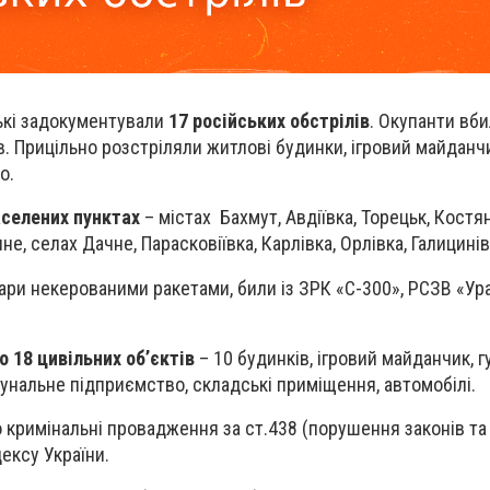
ькі задокументували
17 російських обстрілів
. Окупанти вби
. Прицільно розстріляли житлові будинки, ігровий майданчи
о.
аселених пунктах
– містах Бахмут, Авдіївка, Торецьк, Костя
не, селах Дачне, Парасковіївка, Карлівка, Орлівка, Галицинів
ари некерованими ракетами, били із ЗРК «С-300», РСЗВ «Ур
18 цивільних об’єктів
– 10 будинків, ігровий майданчик, г
мунальне підприємство, складські приміщення, автомобілі.
о кримінальні провадження за ст.438 (порушення законів та
ексу України.