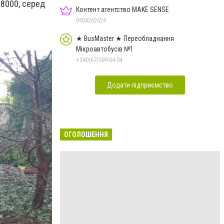
 8000, серед
Контент агентство MAKE SENSE
0504262624
★ BusMaster ★ Переобладнання
Мікроавтобусів №1
+380(67)599-04-04
Додати підприємство
ОГОЛОШЕННЯ