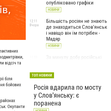
опубліковано графіки
НОВИНИ
Більшість росіян не знають
12:11
Вчора
де знаходиться Слов’янськ
і навіщо він їм потрібен -
Мадяр
НОВИНИ
реактивних
водмитрівки,
За минулу добу російські
11:09
Вчора
и відсіч та
війська 13 разів атакували
Слов'янськ. Хроніка
великої війни: 6 серпня
ТОП НОВИНИ
ії біля
НОВИНИ
ння бойових
Росія вдарила по мосту
у Слов'янську: є
 районах
поранена
ськ. Окупанти
НОВИНИ