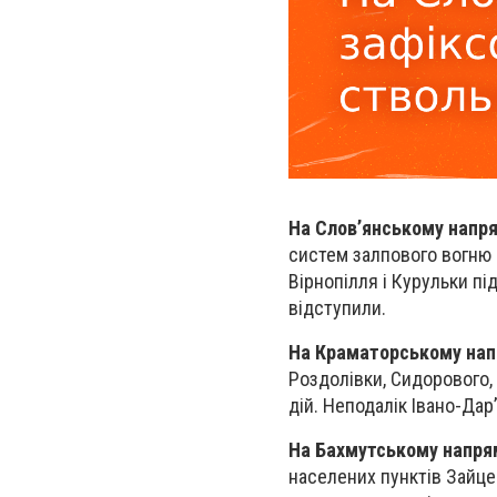
На Слов’янському напр
систем залпового вогню 
Вірнопілля і Курульки пі
відступили.
На Краматорському на
Роздолівки, Сидорового,
дій. Неподалік Івано-Дар
На Бахмутському напря
населених пунктів Зайцев