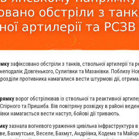
ямку
зафіксовано обстріли з танків, ствольної артилерії та 
неподалік Довгенького, Сулигівки та Мазанівки. Поблизу Но
дрозділи противника намагалися вести штурмові дії, отримал
прямку
ворог обстрілював із ствольної та реактивної артилер
 Спірного та Пришиба. Вів повітряну розвідку в районі веде
ʼївки намагається вести наступ, бойові дії тривають.
мку
зазнала вогневого ураження цивільна інфраструктура в
е, Бахмутське, Веселе, Бахмут, Андріївка, Кодема та Майор