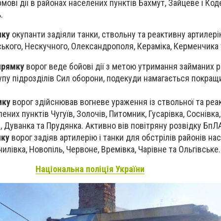
мові дії в районах населених пунктів Бахмут, Зайцеве і Коде
.
мку
окупанти задіяли танки, ствольну та реактивну артилері
ького, Нескучного, Олександрополя, Кераміка, Керменчика т
прямку
ворог веде бойові дії з метою утримання займаних р
пу підрозділів Сил оборони, подекуди намагається покращ
мку
ворог здійснював вогневе ураження із ствольної та реа
ених пунктів Чугуїв, Золочів, Питомник, Гусарівка, Соснівка,
 Дуванка та Прудянка. Активно вів повітряну розвідку БпЛ
мку
ворог задіяв артилерію і танки для обстрілів районів на
нилівка, Новопіль, Червоне, Времівка, Чарівне та Ольгівське.
Національна поліція України