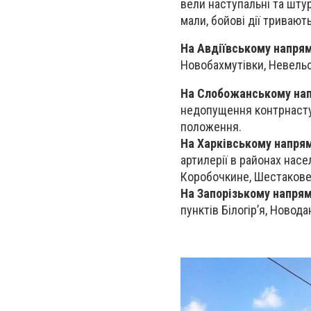
вели наступальні та штур
мали, бойові дії тривають
На Авдіївському напря
Новобахмутівки, Невельс
На Слобожанському на
недопущення контрнасту
положення.
На Харківському напря
артилерії в районах насел
Коробочкине, Шестакове,
На Запорізькому напря
пунктів Білогір’я, Новода