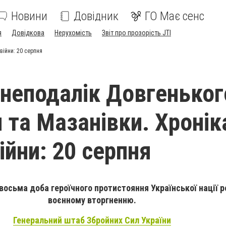
Новини
Довідник
ГО Має сенс
я
Довідкова
Нерухомість
Звіт про прозорість JTI
війни: 20 серпня
 неподалік Довгеньког
и та Мазанівки. Хронік
ійни: 20 серпня
восьма доба героїчного протистояння Української нації 
воєнному вторгненню.
Генеральний штаб Збройних Сил України