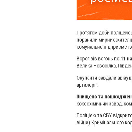
Протягом доби поліцейс
поранили мирних жителів
комунальне підприємств
Ворог вів вогонь по
11 н
Велика Новосілка, Півден
Окупанти завдали авіауд
артилерії.
Знищено та пошкоджено 
коксохімічний завод, ко
Поліцією та СБУ відкрит
війни) Кримінального код