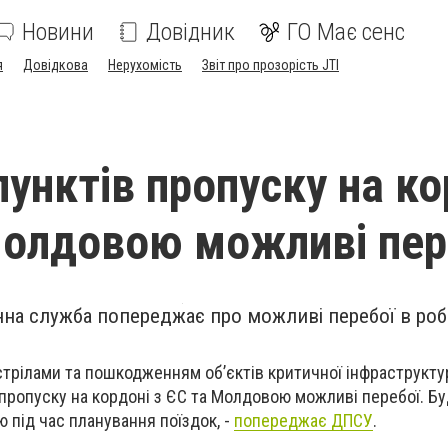
Новини
Довідник
ГО Має сенс
я
Довідкова
Нерухомість
Звіт про прозорість JTI
пунктів пропуску на ко
Молдовою можливі пер
а служба попереджає про можливі перебої в робо
стрілами та пошкодженням об’єктів критичної інфраструктур
в пропуску на кордоні з ЄС та Молдовою можливі перебої. Бу
 під час планування поїздок, -
попереджає ДПСУ
.