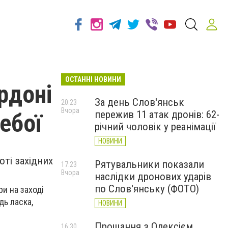
ОСТАННІ НОВИНИ
рдоні
За день Слов'янськ
20:23
Вчора
пережив 11 атак дронів: 62-
ебої
річний чоловік у реанімації
НОВИНИ
ті західних
Рятувальники показали
17:23
Вчора
наслідки дронових ударів
по Слов'янську (ФОТО)
и на заході
дь ласка,
НОВИНИ
Прощання з Олексієм
16:30