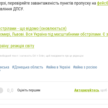
ерзі, перевіряйте завантаженість пунктів пропуску на
фейсб
авління ДПСУ.
обстрілами - що відомо (оновлюється)
омирі, Львові. Вся Україна під масштабними обстрілами. Є з
раїну: реакція світу
бхідний текст і натисніть Ctrl + Enter, щоб повідомити про це редакцію
янська
#Донецька область
#війна в Україні
#війна з росією
У
0,0
Оцініть першим
Авторизуйтесь
, щоб