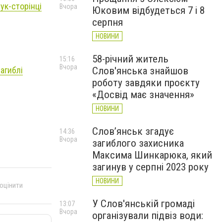
ук-сторінці
Вчора
Юковим відбудеться 7 і 8
серпня
НОВИНИ
58-річний житель
15:16
Вчора
агиблі
Слов'янська знайшов
роботу завдяки проєкту
«Досвід має значення»
НОВИНИ
Слов’янськ згадує
14:36
Вчора
загиблого захисника
Максима Шинкарюка, який
загинув у серпні 2023 року
НОВИНИ
 оцінити
У Слов'янській громаді
13:07
Вчора
організували підвіз води: