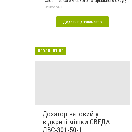
Слов'янського міського нотаріального округу
Дон.обл.
0506555431
Додати підприємство
ОГОЛОШЕННЯ
Дозатор ваговий у
відкриті мішки СВЕДА
ДВС-301-50-1