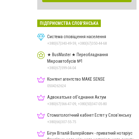
ПІДПРИЄМСТВА СЛОВ'ЯНСЬКА
Система сповіщення населення
+380(67)340-49-59, +380(67)350-44-68
★ BusMaster ★ Переобладнання
Мікроавтобусів №1
+380(67)599-04-04
Контент агентство MAKE SENSE
0504262624
Адвокатське об'єднання Актум
+380(67)566-47-09, +380(50)347-05-80
Стоматологічний кабінет Естет у Слов'янську
+380(66)307-55-75
Бігун Віталій Валерійович - приватний нотаріус