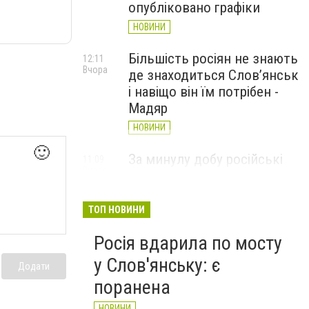
опубліковано графіки
НОВИНИ
Більшість росіян не знають
12:11
Вчора
де знаходиться Слов’янськ
і навіщо він їм потрібен -
Мадяр
НОВИНИ
🙂
За минулу добу російські
11:09
Вчора
війська 13 разів атакували
Слов'янськ. Хроніка
великої війни: 6 серпня
ТОП НОВИНИ
НОВИНИ
Росія вдарила по мосту
у Слов'янську: є
Додати
поранена
НОВИНИ