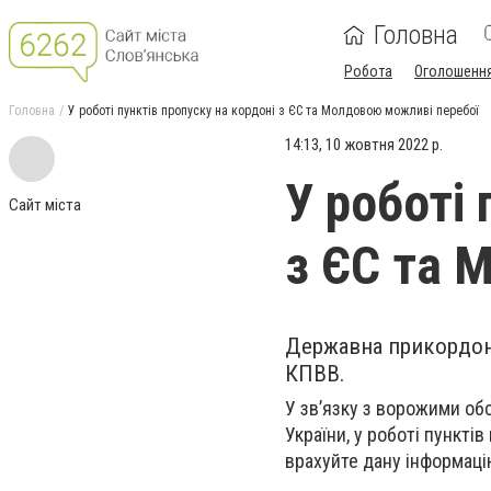
Головна
Робота
Оголошенн
Головна
У роботі пунктів пропуску на кордоні з ЄС та Молдовою можливі перебої
14:13, 10 жовтня 2022 р.
У роботі 
Сайт міста
з ЄС та 
Державна прикордонн
КПВВ.
У зв’язку з ворожими об
України, у роботі пункті
врахуйте дану інформацію