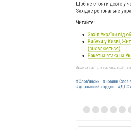
Щоб не стояти довго у ч
Західне регіональне упр
Читайте:
Захід України під 
Вибухи у Києві, Жит
(оновлюється)
Ракетна атака на Ук
Якщо ви помітили помилку, виділіть нео
#Слов'янськ
#новини Слов'
#державний кордон
#ДПС