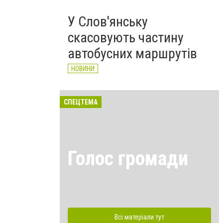
У Слов'янську
скасовують частину
автобусних маршрутів
НОВИНИ
СПЕЦТЕМА
Голос громади
Всі матеріали тут