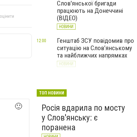
Слов'янської бригади
працюють на Донеччині
 оцінити
(ВІДЕО)
НОВИНИ
Генштаб ЗСУ повідомив про
12:00
ситуацію на Слов’янському
та найближчих напрямках
НОВИНИ
Слов’янськ обстріляли 13
11:18
разів за добу. Хроніка
великої війни: 7 серпня
ТОП НОВИНИ
НОВИНИ
🙂
Росія вдарила по мосту
у Слов'янську: є
поранена
НОВИНИ