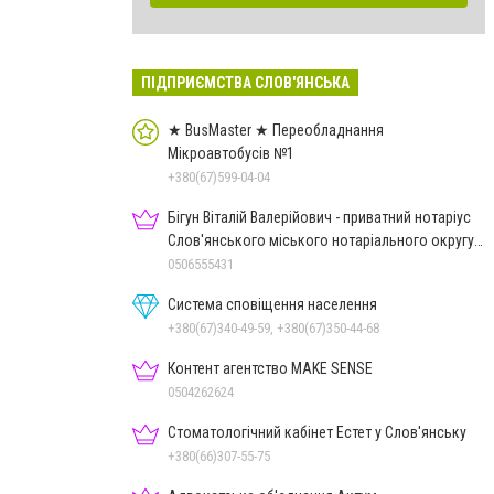
ПІДПРИЄМСТВА СЛОВ'ЯНСЬКА
★ BusMaster ★ Переобладнання
Мікроавтобусів №1
+380(67)599-04-04
Бігун Віталій Валерійович - приватний нотаріус
Слов'янського міського нотаріального округу
Дон.обл.
0506555431
Система сповіщення населення
+380(67)340-49-59, +380(67)350-44-68
Контент агентство MAKE SENSE
0504262624
Стоматологічний кабінет Естет у Слов'янську
+380(66)307-55-75