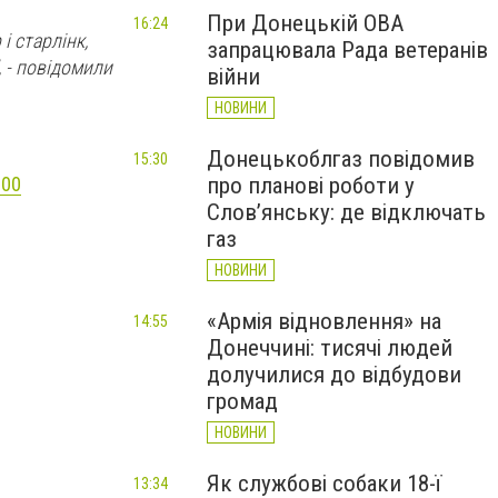
При Донецькій ОВА
16:24
і старлінк,
запрацювала Рада ветеранів
, - повідомили
війни
НОВИНИ
Донецькоблгаз повідомив
15:30
:00
про планові роботи у
Слов’янську: де відключать
газ
НОВИНИ
«Армія відновлення» на
14:55
Донеччині: тисячі людей
долучилися до відбудови
громад
НОВИНИ
Як службові собаки 18-ї
13:34