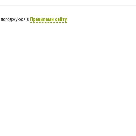
я погоджуюся з
Правилами сайту