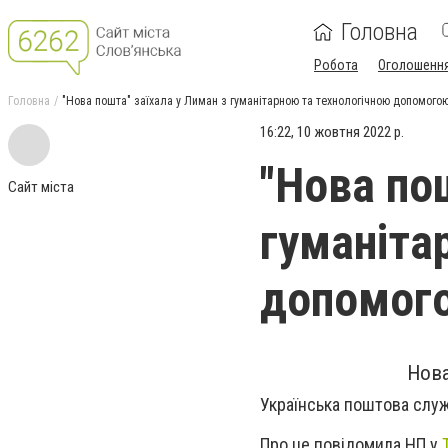
Головна
Робота
Оголошенн
Головна
"Нова пошта" заїхала у Лиман з гуманітарною та технологічною допомого
16:22, 10 жовтня 2022 р.
"Нова по
Сайт міста
гуманіта
допомог
Нова
Українська поштова служ
Про це повідомила НП у