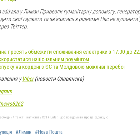
 заїхала у Лиман.Привезли гуманітарну допомогу, генератор 
дити свої гаджети та зв‘язатись з рідними! Нас не зупинити"
рез Твіттер.
на просять обмежити споживання електрики з 17:00 до 22
к скористатися національним роумінгом
ропуску на кордоні з ЄС та Молдовою можливі перебої
овлення у
Viber
(новости Славянска)
agram
e/news6262
бхідний текст і натисніть Ctrl + Enter, щоб повідомити про це редакцію
упація
#Лиман
#Нова Пошта