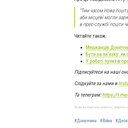
"Тим часом Нова пошта
аби місцеві могли заря
в прес-службі пошти че
Читайте також:
Мешканців Донеччи
Бути на зв'язку: я
У роботі пунктів п
Підписуйтеся на наші он
Слідкуйте за нами в
Inst
Та телеграм:
https://t.m
Якщо ви помітили помилку, виділіть нео
#Донеччина
#Війна
#Деок