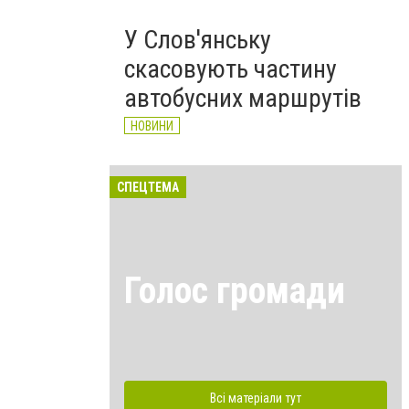
У Слов'янську
скасовують частину
автобусних маршрутів
НОВИНИ
СПЕЦТЕМА
Голос громади
Всі матеріали тут