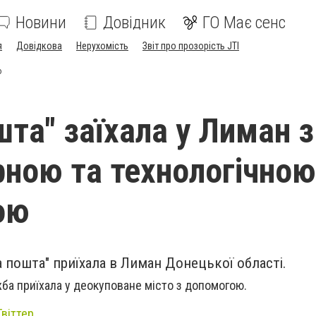
Новини
Довідник
ГО Має сенс
я
Довідкова
Нерухомість
Звіт про прозорість JTI
ю
шта" заїхала у Лиман з
рною та технологічною
ою
 пошта" приїхала в Лиман Донецької області.
ба приїхала у деокуповане місто з допомогою.
Твіттер
.